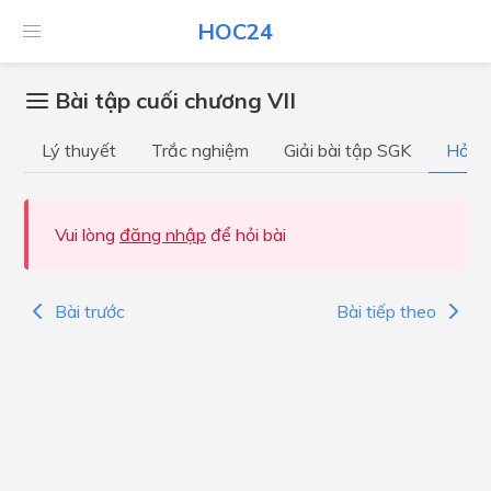
HOC24
Bài tập cuối chương VII
Lý thuyết
Trắc nghiệm
Giải bài tập SGK
Hỏi đ
Vui lòng
đăng nhập
để hỏi bài
Bài trước
Bài tiếp theo