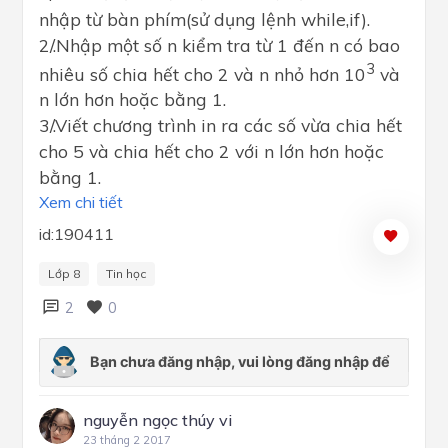
nhập từ bàn phím(sử dụng lệnh while,if).
2/.Nhập một số n kiểm tra từ 1 đến n có bao
3
nhiêu số chia hết cho 2 và n nhỏ hơn 10
và
n lớn hơn hoặc bằng 1.
3/.Viết chương trình in ra các số vừa chia hết
cho 5 và chia hết cho 2 với n lớn hơn hoặc
bằng 1.
Xem chi tiết
id:190411
Lớp 8
Tin học
2
0
nguyễn ngọc thúy vi
23 tháng 2 2017