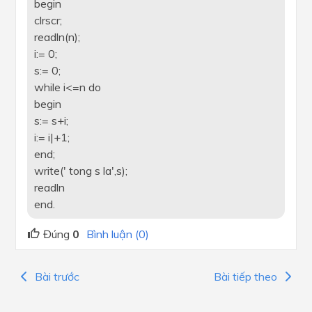
begin
clrscr;
readln(n);
i:= 0;
s:= 0;
while i<=n do
begin
s:= s+i;
i:= i|+1;
end;
write(' tong s la',s);
readln
end.
Đúng
0
Bình luận (0)
Khánh linh
17 tháng 4 2023