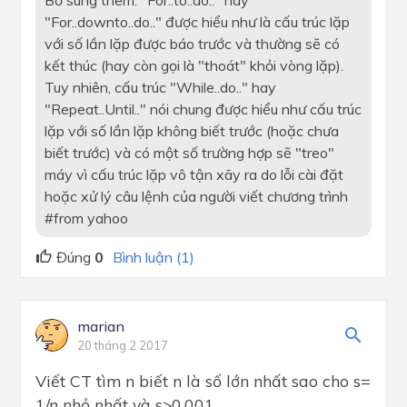
"For..downto..do.." được hiểu như là cấu trúc lặp
với số lần lặp được báo trước và thường sẽ có
kết thúc (hay còn gọi là "thoát" khỏi vòng lặp).
Tuy nhiên, cấu trúc "While..do.." hay
"Repeat..Until.." nói chung được hiểu như cấu trúc
lặp với số lần lặp không biết trước (hoặc chưa
biết trước) và có một số trường hợp sẽ "treo"
máy vì cấu trúc lặp vô tận xãy ra do lỗi cài đặt
hoặc xử lý câu lệnh của người viết chương trình
#from yahoo
Đúng
0
Bình luận (1)
marian
20 tháng 2 2017
Viết CT tìm n biết n là số lớn nhất sao cho s=
1/n nhỏ nhất và s>0,001