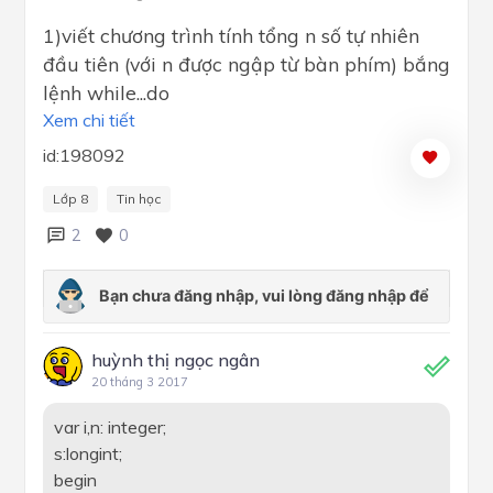
1)viết chương trình tính tổng n số tự nhiên
đầu tiên (với n được ngập từ bàn phím) bắng
lệnh while...do
Xem chi tiết
id:198092
Lớp 8
Tin học
2
0
huỳnh thị ngọc ngân
20 tháng 3 2017
var i,n: integer;
s:longint;
begin