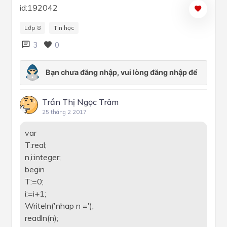
id:192042
Lớp 8
Tin học
3
0
Trần Thị Ngọc Trâm
25 tháng 2 2017
var
T:real;
n,i:integer;
begin
T:=0;
i:=i+1;
Writeln('nhap n =');
readln(n);