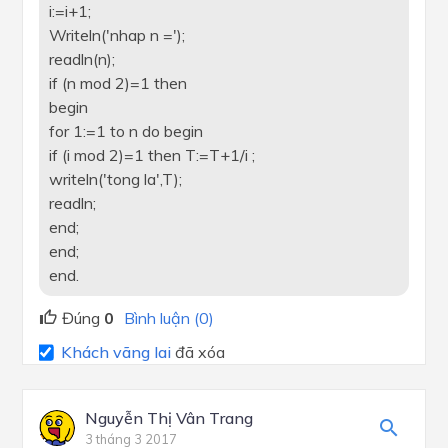
i:=i+1;
Writeln('nhap n =');
readln(n);
if (n mod 2)=1 then
begin
for 1:=1 to n do begin
if (i mod 2)=1 then T:=T+1/i ;
writeln('tong la',T);
readln;
end;
end;
end.
Đúng
0
Bình luận (0)
Khách vãng lai
đã xóa
Nguyễn Thị Vân Trang
3 tháng 3 2017