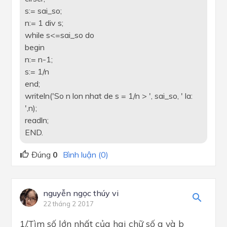
s:= sai_so;
n:= 1 div s;
while s<=sai_so do
begin
n:= n-1;
s:= 1/n
end;
writeln('So n lon nhat de s = 1/n > ', sai_so, ' la:
',n);
readln;
END.
Đúng
0
Bình luận (0)
nguyễn ngọc thúy vi
22 tháng 2 2017
1/.Tìm số lớn nhất của hai chữ số a và b