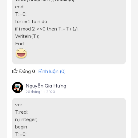
end;
T:=0;
for i:=1 to n do
if i mod 2 <>0 then T:=T+1/i;
Writeln(T);
End.
Đúng
0
Bình luận (0)
Nguyễn Gia Hưng
26 tháng 11 2020
var
T:real;
n,i:integer;
begin
T:=0;