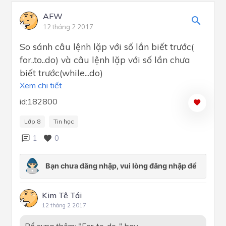
AFW
12 tháng 2 2017
So sánh câu lệnh lặp với số lần biết trước(
for..to..do) và câu lệnh lặp với số lần chưa
biết trước(while...do)
Xem chi tiết
id:182800
Lớp 8
Tin học
1
0
Kim Tê Tái
12 tháng 2 2017
Bổ sung thêm: "For..to..do.." hay