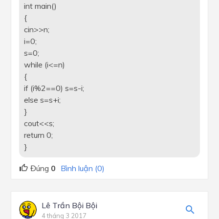
int main()
{
cin>>n;
i=0;
s=0;
while (i<=n)
{
if (i%2==0) s=s-i;
else s=s+i;
}
cout<<s;
return 0;
}
Đúng
0
Bình luận (0)
Lê Trần Bội Bội
4 tháng 3 2017