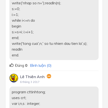
write('nhap so n=');readln(n);
s:=0;
i:=1;
while i<=n do
begin
s:=s+i; i:=i+1;
end;
write('tong cua',n,' so tu nhien dau tien la',s);
readln
end.
Đúng
0
Bình luận (0)
Lê Thiên Anh
6 tháng 3 2017
program cttinhtong;
uses crt;
var i,n,s : integer;