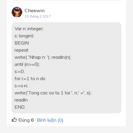
Cheewin
15 tháng 2 2017
Var n: integer;
s: longint;
BEGIN
repeat
write( 'Nhap n: '); readln(n);
until (n>=0);
s:=0;
for i:=1 to n do
s:=s+i;
write('Tong cac so tu 1 toi ', n,' =', s);
readln
END.
Đúng
0
Bình luận (0)