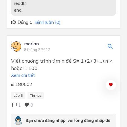
readln
end.
Đúng
1
Bình luận (0)
marian
8 tháng 2 2017
Viết chương trình tìm n để S= 1+2+3+...+n <
hoặc = 100
Xem chi tiết
id:180502
Lớp 8
Tin học
1
0