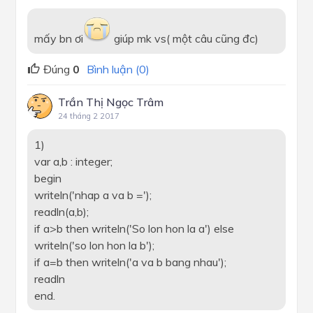
mấy bn ơi
giúp mk vs( một câu cũng đc)
Đúng
0
Bình luận (0)
Trần Thị Ngọc Trâm
24 tháng 2 2017
1)
var a,b : integer;
begin
writeln('nhap a va b =');
readln(a,b);
if a>b then writeln('So lon hon la a') else
writeln('so lon hon la b');
if a=b then writeln('a va b bang nhau');
readln
end.