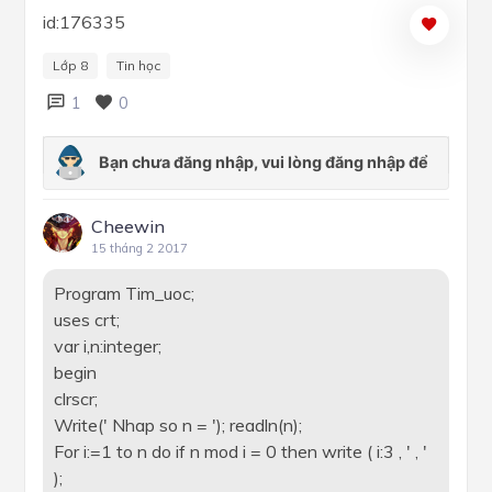
id:176335
Lớp 8
Tin học
1
0
Cheewin
15 tháng 2 2017
Program Tim_uoc;
uses crt;
var i,n:integer;
begin
clrscr;
Write(' Nhap so n = '); readln(n);
For i:=1 to n do if n mod i = 0 then write ( i:3 , ' , '
);