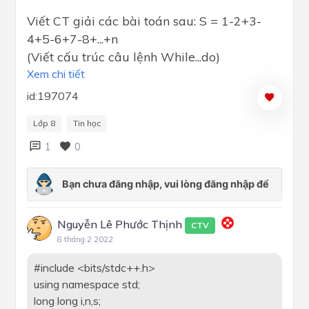
Viết CT giải các bài toán sau: S = 1-2+3-
4+5-6+7-8+...+n
(Viết cấu trúc câu lệnh While...do)
Xem chi tiết
id:197074
Lớp 8
Tin học
1
0
Nguyễn Lê Phước Thịnh
CTV
8 tháng 2 2022
#include <bits/stdc++.h>
using namespace std;
long long i,n,s;