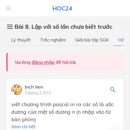
HOC24
Bài 8. Lặp với số lần chưa biết trước
Lý thuyết
Trắc nghiệm
Giải bài tập SGK
Hỏi đ
Vui lòng
đăng nhập
để hỏi bài
bich lien
2 tháng 2 2017
viết chương trình pascal in ra các số là ước
dương của một số dương n (n nhập vào từ
bàn phím)
Xem chi tiết