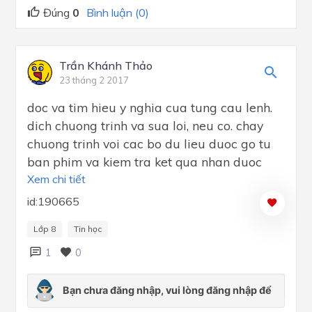
Đúng
0
Bình luận (0)
Trần Khánh Thảo
23 tháng 2 2017
doc va tim hieu y nghia cua tung cau lenh.
dich chuong trinh va sua loi, neu co. chay
chuong trinh voi cac bo du lieu duoc go tu
ban phim va kiem tra ket qua nhan duoc
Xem chi tiết
id:190665
Lớp 8
Tin học
1
0