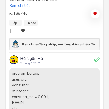
Xem chi tiết
id:188740
Lớp 8
Tin học
1
0
Hà Ngân Hà
2 tháng 3 2017
program baitap;
uses crt;
var s: real;
n: integer;
const sai_so = 0.001;
BEGIN
clrscr;