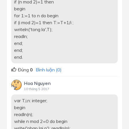
if (n mod 2)=1 then
begin
for 1:=1 to n do begin
if (i mod 2)=1 then T:=T+1/i ;
writeln('tong la',T);
readln;
end;
end;
end.
Đúng
0
Bình luận (0)
Hoa Nguyen
10 tháng 5 2017
var T,i,n: integer;
begin
readln(n);
while n mod 2=0 do begin
write('nhap lai n'); readln(n);