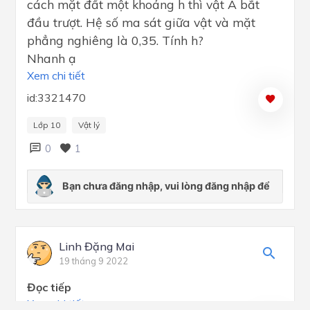
cách mặt đất một khoảng h thì vật A bắt
đầu trượt. Hệ số ma sát giữa vật và mặt
phẳng nghiêng là 0,35. Tính h?
Nhanh ạ
Xem chi tiết
id:3321470
Lớp 10
Vật lý
0
1
Linh Đặng Mai
19 tháng 9 2022
Đọc tiếp
Xem chi tiết