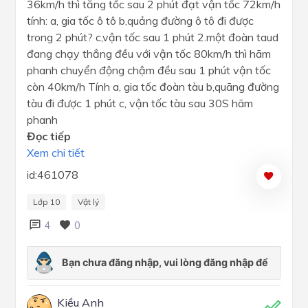
36km/h thì tăng tốc sau 2 phút đạt vận tốc 72km/h
tính: a, gia tốc ô tô b,quảng đường ô tô đi được
trong 2 phút? c,vận tốc sau 1 phút 2.một đoàn taud
đang chạy thẳng đều với vận tốc 80km/h thì hãm
phanh chuyển động chậm đều sau 1 phút vận tốc
còn 40km/h Tính a, gia tốc đoàn tàu b,quãng đường
tàu đi được 1 phút c, vận tốc tàu sau 30S hãm
phanh
Đọc tiếp
Xem chi tiết
id:461078
Lớp 10
Vật lý
4
0
Kiều Anh