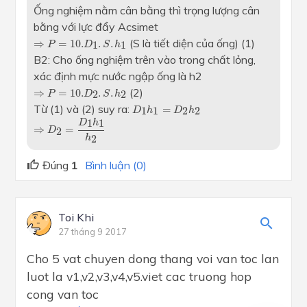
Ống nghiệm nằm cân bằng thì trọng lượng cân
bằng với lực đẩy Acsimet
⇒
P
=
10.
D
1
.
S
.
h
1
(S là tiết diện của ống) (1)
⇒
=
10.
.
.
1
1
P
D
S
h
B2: Cho ống nghiệm trên vào trong chất lỏng,
xác định mực nước ngập ống là h2
⇒
P
=
10.
D
2
.
S
.
h
2
(2)
⇒
=
10.
.
.
2
2
P
D
S
h
D
1
h
1
=
D
2
h
2
Từ (1) và (2) suy ra:
=
1
1
2
2
D
h
D
h
⇒
D
2
=
D
1
h
1
h
2
1
1
D
h
⇒
=
2
D
2
h
Đúng
1
Bình luận (0)
Toi Khi
27 tháng 9 2017
Cho 5 vat chuyen dong thang voi van toc lan
luot la v1,v2,v3,v4,v5.viet cac truong hop
cong van toc