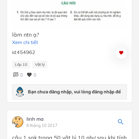
làm ntn ạ?
Xem chi tiết
id:454962
Lớp 10
Vật lý
0
0
linh ma
8 tháng 10 2017
câu 1 sgk trang 50 vật lý 10 như sau khi tính