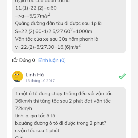
a,Qia tốc của đoàn tầu là
11,(1)-22,(2)=a.60
2
=>a=-5/27m/s
Quãng đường đờn tàu đi được sau 1p là
2
S=22,(2).60-1/2.5/27.60
=1000m
Vận tốc của xe sau 30s hãm phanh là
2
v=22,(2)-5/27.30=16,(6)m/s
Đúng
0
Bình luận (0)
Linh Hà
13 tháng 10 2017
1.một ô tô đang chạy thẳng đều với vận tốc
36km/h thì tăng tốc sau 2 phút đạt vận tốc
72km/h
tính: a, gia tốc ô tô
b,quảng đường ô tô đi được trong 2 phút?
c,vận tốc sau 1 phút
Giải :