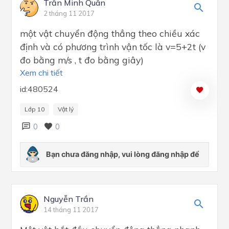
Trần Minh Quân
2 tháng 11 2017
một vật chuyển động thẳng theo chiều xác
định và có phương trình vận tốc là v=5+2t (v
đo bằng m/s , t đo bằng giây)
Xem chi tiết
id:480524
Lớp 10
Vật lý
0
0
Nguyễn Trần
14 tháng 11 2017