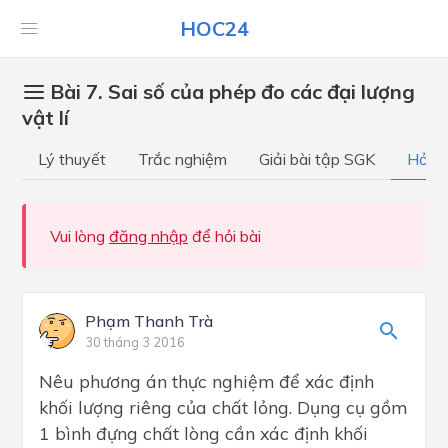
HOC24
Bài 7. Sai số của phép đo các đại lượng
vật lí
Lý thuyết
Trắc nghiệm
Giải bài tập SGK
Hỏi đ
Vui lòng
đăng nhập
để hỏi bài
Phạm Thanh Trà
30 tháng 3 2016
Nêu phương án thực nghiệm để xác định
khối lượng riêng của chất lỏng. Dụng cụ gồm
1 bình đựng chất lòng cần xác định khối