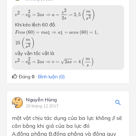
v
2
−
v
0
2
=
2
a
s
⇒
a
=
v
2
2
s
=
2
,
5
(
m
s
2
)
2
2
(
)
m
2
v
−
=
2
⇒
=
=
2
,
5
v
v
a
s
a
0
2
2
s
s
Khi kéo lệch 60 độ.
F
c
o
s
(
60
)
=
m
a
1
⇒
a
1
=
a
c
o
s
(
60
)
=
1
,
25
(
m
s
2
)
(
60
)
=
⇒
=
(
60
)
=
1
,
1
1
F
c
o
s
m
a
a
a
c
o
s
(
)
m
25
2
s
vậy vận tốc vật là
v
2
−
v
0
2
=
2
a
s
⇒
v
=
2
a
s
=
4
(
m
s
)
2
(
)
m
2
√
−
=
2
⇒
=
2
=
4
v
v
a
s
v
a
s
0
s
Đúng
0
Bình luận (0)
Nguyễn Hùng
20 tháng 12 2017
một vật chịu tác dụng của ba lực không // sẽ
cân bằng khi giá của ba lực đó
A.đồng phẳng B.đồng phẳng và đồng quy