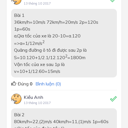
13 tháng 10 2017
Bài 1
36km/h=10m/s 72km/h=20m/s 2p=120s
1p=60s
a,Qia tốc của xe là 20-10=a.120
2
=>a=1/12m/s
Quãng đường ô tô đi được sau 2p là
2
S=10.120+1/2.1/12.120
=1800m
Vận tốc của xe sau 1p là
v=10+1/12.60=15m/s
Đúng
0
Bình luận (0)
Kiều Anh
13 tháng 10 2017
Bài 2
80km/h=22,(2)m/s 40km/h=11,(1)m/s 1p=60s