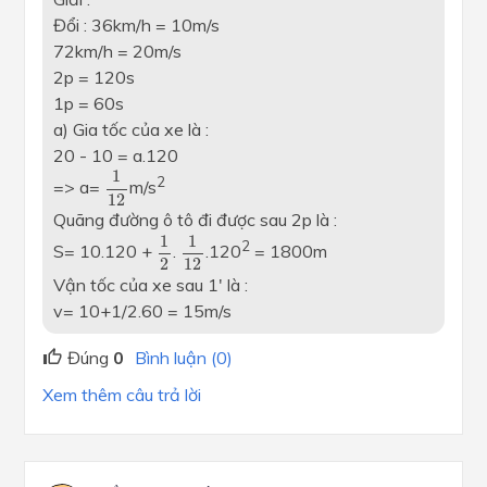
Đổi : 36km/h = 10m/s
72km/h = 20m/s
2p = 120s
1p = 60s
a) Gia tốc của xe là :
20 - 10 = a.120
1
12
1
2
=> a=
m/s
12
Quãng đường ô tô đi được sau 2p là :
1
2
1
12
1
1
2
S= 10.120 +
.
.120
= 1800m
2
12
Vận tốc của xe sau 1' là :
v= 10+1/2.60 = 15m/s
Đúng
0
Bình luận (0)
Xem thêm câu trả lời