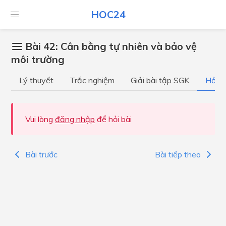
HOC24
Bài 42: Cân bằng tự nhiên và bảo vệ
môi trường
Lý thuyết
Trắc nghiệm
Giải bài tập SGK
Hỏi đ
Vui lòng
đăng nhập
để hỏi bài
Bài trước
Bài tiếp theo