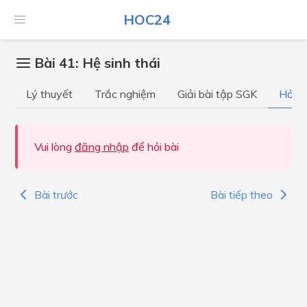
HOC24
Bài 41: Hệ sinh thái
Lý thuyết
Trắc nghiệm
Giải bài tập SGK
Hỏi đ
Vui lòng
đăng nhập
để hỏi bài
Bài trước
Bài tiếp theo