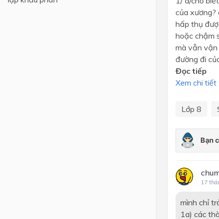
1/ a/cho biế
của xương? 
Lớp 4
hấp thụ được
Lớp 3
hoặc chậm so
mà vẫn vận 
Lớp 2
đường đi của
Lớp 1
Đọc tiếp
Xem chi tiết
Lớp 8
chum
17 thá
mình chỉ tr
1a) các thà