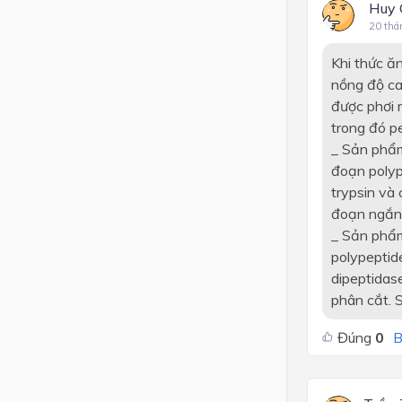
Huy 
20 thá
Khi thức ăn
nồng độ cao
được phơi 
trong đó pe
_ Sản phẩm
đoạn polype
trypsin và
đoạn ngắn 
_ Sản phẩm
polypeptid
dipeptidas
phân cắt. 
Đúng
0
B