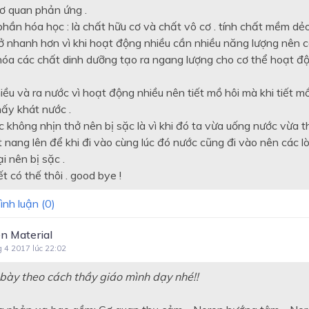
cơ quan phản ứng .
hần hóa học : là chất hữu cơ và chất vô cơ . tính chất mềm dẻo
hở nhanh hơn vì khi hoạt động nhiều cần nhiều năng lượng nên c
 hóa các chất dinh dưỡng tạo ra ngang lượng cho cơ thể hoạt đ
iều và ra nước vì hoạt động nhiều nên tiết mồ hôi mà khi tiết m
ấy khát nước .
c không nhịn thở nên bị sặc là vì khi đó ta vừa uống nước vừa 
t nang lên để khi đi vào cùng lúc đó nước cũng đi vào nên các 
ại nên bị sặc .
ết có thế thôi . good bye !
ình luận (
0
)
n Material
g 4 2017 lúc 22:02
 bày theo cách thầy giáo mình dạy nhé!!