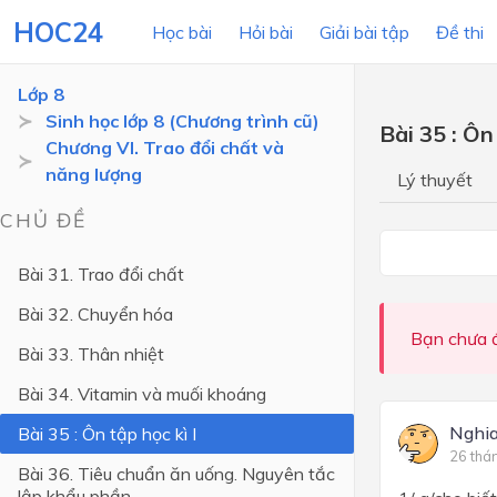
HOC24
Học bài
Hỏi bài
Giải bài tập
Đề thi
Lớp 8
Sinh học lớp 8 (Chương trình cũ)
Bài 35 : Ôn 
Chương VI. Trao đổi chất và
LỚP HỌC
MÔN
năng lượng
Lý thuyết
Lớp 12
CHỦ ĐỀ
Lớp 11
Bài 31. Trao đổi chất
Lớp 10
Bài 32. Chuyển hóa
Lớp 9
Bạn chưa đ
Bài 33. Thân nhiệt
Lớp 8
Bài 34. Vitamin và muối khoáng
Lớp 7
Nghia
Bài 35 : Ôn tập học kì I
Lớp 6
26 thá
Bài 36. Tiêu chuẩn ăn uống. Nguyên tắc
lập khẩu phần
Lớp 5