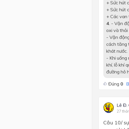
+ Sức hút c
+ Sức hút c
+ Các van 
4
. - Vận đ
oxi và thải
- Vận động 
cách tăng t
khát nước.
- Khi uống
khí, lỗ khí
đường hô h
Đúng
0
B
Lê Đ.
27 thá
Câu 10/ sự