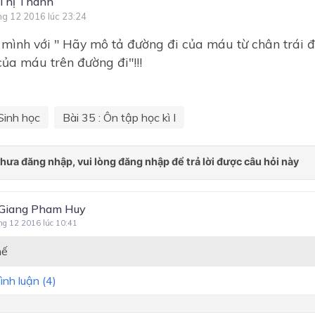
Thị Thành
ng 12 2016 lúc 23:24
 mình với " Hãy mô tả đường đi của máu từ chân trái 
ủa máu trên đường đi"!!!
Sinh học
Bài 35 : Ôn tập học kì I
Giang Pham Huy
ng 12 2016 lúc 10:41
hế
ình luận (
4
)