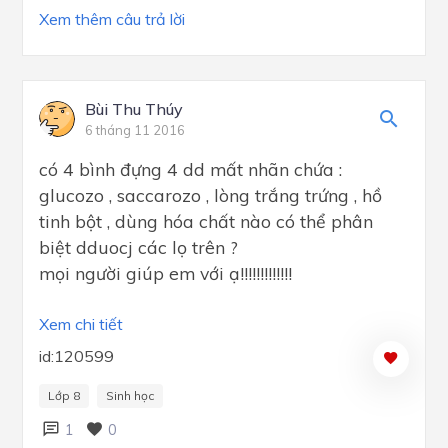
Xem thêm câu trả lời
Bùi Thu Thúy
6 tháng 11 2016
có 4 bình đựng 4 dd mất nhãn chứa :
glucozo , saccarozo , lòng trắng trứng , hồ
tinh bột , dùng hóa chất nào có thể phân
biệt dduocj các lọ trên ?
mọi người giúp em với ạ!!!!!!!!!!!!!
Xem chi tiết
id:120599
Lớp 8
Sinh học
1
0