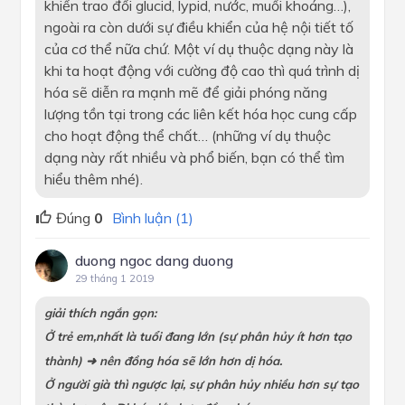
khiển trao đổi glucid, lypid, nước, muối khoáng…),
ngoài ra còn dưới sự điều khiển của hệ nội tiết tố
của cơ thể nữa chứ. Một ví dụ thuộc dạng này là
khi ta hoạt động với cường độ cao thì quá trình dị
hóa sẽ diễn ra mạnh mẽ để giải phóng năng
lượng tồn tại trong các liên kết hóa học cung cấp
cho hoạt động thể chất… (những ví dụ thuộc
dạng này rất nhiều và phổ biến, bạn có thể tìm
hiểu thêm nhé).
Đúng
0
Bình luận (1)
duong ngoc dang duong
29 tháng 1 2019
giải thích ngắn gọn:
Ở trẻ em,nhất là tuổi đang lớn (sự phân hủy ít hơn tạo
thành) ➜ nên đồng hóa sẽ lớn hơn dị hóa.
Ở người già thì ngược lại, sự phân hủy nhiều hơn sự tạo