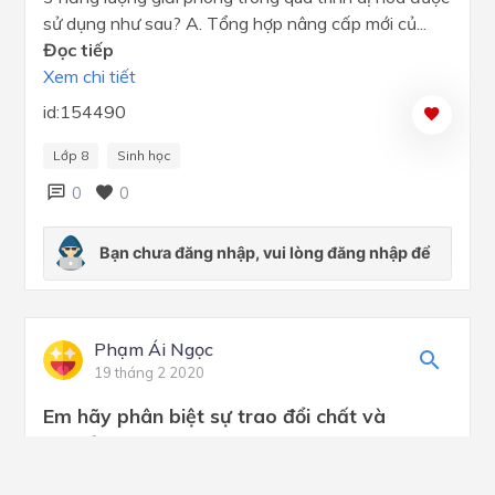
sử dụng như sau? A. Tổng hợp nâng cấp mới củ...
Đọc tiếp
Xem chi tiết
id:154490
Lớp 8
Sinh học
0
0
Phạm Ái Ngọc
19 tháng 2 2020
Em hãy phân biệt sự trao đổi chất và
chuyển hóa
Xem chi tiết