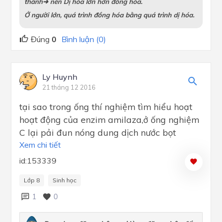
thành➜ nên Dị hóa lớn hơn đồng hóa.
Ở người lớn, quá trình đồng hóa bằng quá trình dị hóa.
Đúng
0
Bình luận (0)
Ly Huynh
21 tháng 12 2016
tại sao trong ống thí nghiệm tìm hiểu hoạt
hoạt động của enzim amilaza,ở ống nghiệm
C lại pải đun nóng dung dịch nước bọt
Xem chi tiết
id:153339
Lớp 8
Sinh học
1
0