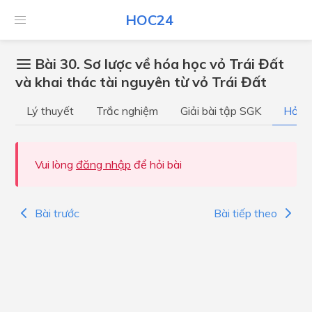
HOC24
Bài 30. Sơ lược về hóa học vỏ Trái Đất
và khai thác tài nguyên từ vỏ Trái Đất
Lý thuyết
Trắc nghiệm
Giải bài tập SGK
Hỏi đ
Vui lòng
đăng nhập
để hỏi bài
Bài trước
Bài tiếp theo