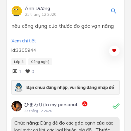
Ánh Dương
23 tháng 12 2020
nêu công dụng của thước đo góc vạn năng
Xem chi tiết
id:3305944
Lớp 8
Công nghệ
1
0
ひまわり(In my personal...
23 tháng 12 2020
Chức
năng
: Dùng để
đo
các
góc
, cạnh
của
các
loại máy cơ khí, các loại khuôn, giá đỡ...
Thước