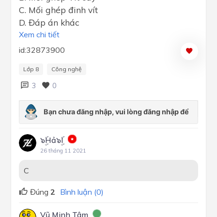
C. Mối ghép đinh vít
D. Đáp án khác
Xem chi tiết
id:32873900
Lớp 8
Công nghệ
3
0
๖ۣۜHả๖ۣۜI
26 tháng 11 2021
C
Đúng
2
Bình luận (0)
Vũ Minh Tâm