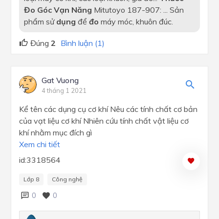
Đo Góc Vạn Năng
Mitutoyo 187-907: ... Sản
phẩm sử
dụng
để
đo
máy móc, khuôn đúc.
Đúng
2
Bình luận (1)
Gat Vuong
4 tháng 1 2021
Kể tên các dụng cụ cơ khí Nêu các tính chất cơ bản
của vạt liệu cơ khí Nhiên cứu tính chất vật liệu cơ
khí nhằm mục đích gì
Xem chi tiết
id:3318564
Lớp 8
Công nghệ
0
0