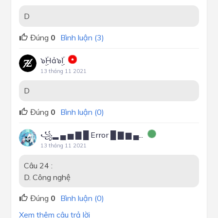
D
Đúng
0
Bình luận (3)
๖ۣۜHả๖ۣۜI
13 tháng 11 2021
D
Đúng
0
Bình luận (0)
꧁▂ ▄ ▅ ▇ █ Error █ ▇ ▆ ▄...
13 tháng 11 2021
Câu 24 :
D. Công nghệ
Đúng
0
Bình luận (0)
Xem thêm câu trả lời