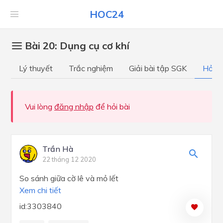
HOC24
Bài 20: Dụng cụ cơ khí
Lý thuyết
Trắc nghiệm
Giải bài tập SGK
Hỏi đ
Vui lòng
đăng nhập
để hỏi bài
Trần Hà
22 tháng 12 2020
So sánh giữa cờ lê và mỏ lết
Xem chi tiết
id:3303840