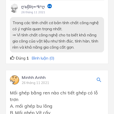
ღ๖ۣۜBĭη➻²ƙ⁸ღ
26 tháng 11 2021
Trong các tính chất cơ bản tính chất công nghệ
có ý nghĩa quan trọng nhất.
⇒ Vì tính chất công nghệ cho ta biết khả năng
gia công của vật liệu như tính đúc, tính hàn, tính
rèn và khả năng gia công cắt gọn.
Đúng
1
Bình luận (0)
Minhh Anhh
26 tháng 11 2021
Mối ghép bằng ren nào chi tiết ghép có lỗ
trơn
A. mối ghép bu lông
B. Mối ghép Vít cấy