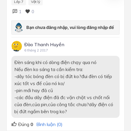
Lớp 7
Vật lý
1
0
Đào Thanh Huyền
6 tháng 2 2017
Đèn sáng khi có dòng điện chạy qua nó
Nếu đèn ko sáng ta cần kiểm tra:
-dây tóc bóng đèn có bị đứt ko?đui đèn có tiếp
xúc tốt vs đế của nó ko/
-pin mới hay đã cũ
-các đầu dây điện đã đc vặn chặt vs chốt nối
của đèn,của pin,của công tắc chưa?dây điện có
bị đứt ngầm bên trog ko?
Đúng
0
Bình luận (0)