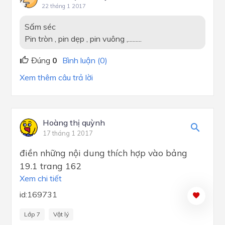
22 tháng 1 2017
Sấm séc
Pin tròn , pin dẹp , pin vuông ,.........
Đúng
0
Bình luận (0)
Xem thêm câu trả lời
Hoàng thị quỳnh
17 tháng 1 2017
điền những nội dung thích hợp vào bảng
19.1 trang 162
Xem chi tiết
id:169731
Lớp 7
Vật lý