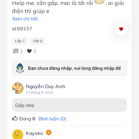
Help me, cần gấp, mai là tới rồi
, ai giỏi
điện thì giúp e
Xem chi tiết
id:89337
Lớp 7
Vật lý
2
0
Nguyễn Duy Anh
13 tháng 9 2016
Gấp nha
Đúng
0
Bình luận (0)
Kayoko