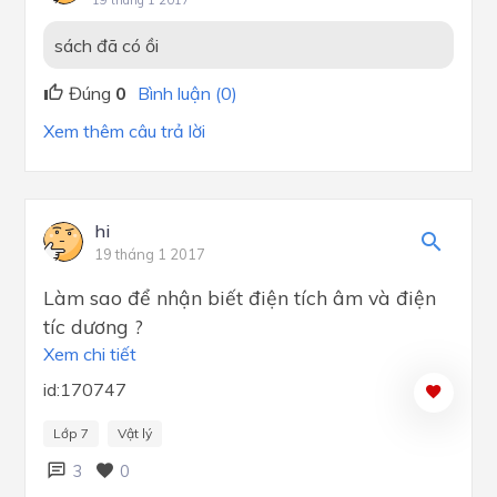
sách đã có ồi
Đúng
0
Bình luận (0)
Xem thêm câu trả lời
hi
19 tháng 1 2017
Làm sao để nhận biết điện tích âm và điện
tíc dương ?
Xem chi tiết
id:170747
Lớp 7
Vật lý
3
0