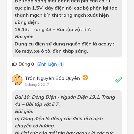
Để thắp sáng một bóng đèn pin cần có : 1
cục pin 1,5V, dây điện nối các bộ phận lại tạo
thành mạch kín thì trong mạch xuất hiện
dòng điện.
19.13. Trang 43 – Bài tập vật lí 7.
Bài giải:
Dụng cụ điện sử dụng nguồn điện là acquy :
Xe máy, xe ô tô, đèn thắp sáng.
Đúng
0
Bình luận (4)
Trần Nguyễn Bảo Quyên
3 tháng 2 2017
Bài 19. Dòng Điện - Nguồn Điện
19.1. Trang
41 – Bài tập vật lí 7.
Bài giải:
a) Dòng điện là dòng các điện tích dịch
chuyển có hướng.
b) Hai cực của mỗi pin hay acquy là các cực