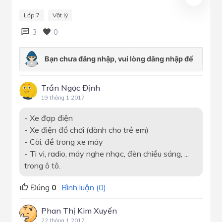
Lớp 7
Vật lý
3
0
Trần Ngọc Định
19 tháng 1 2017
- Xe đạp điện
- Xe điện đồ chơi (dành cho trẻ em)
- Còi, đề trong xe máy
- Ti vi, radio, máy nghe nhạc, đèn chiều sáng, ...
trong ô tô.
Đúng
0
Bình luận (0)
Phan Thị Kim Xuyến
22 tháng 1 2017