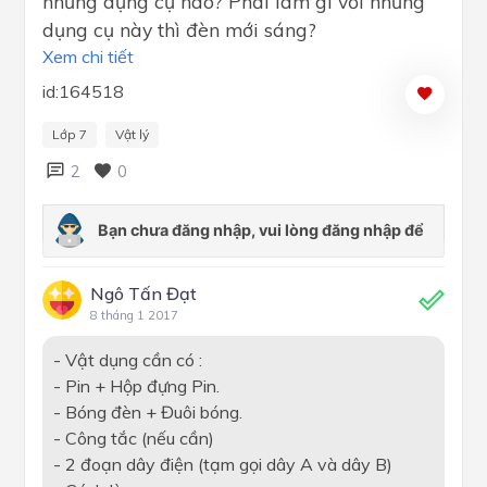
những dụng cụ nào? Phải làm gì với những
dụng cụ này thì đèn mới sáng?
Xem chi tiết
id:164518
Lớp 7
Vật lý
2
0
Ngô Tấn Đạt
8 tháng 1 2017
- Vật dụng cần có :
- Pin + Hộp đựng Pin.
- Bóng đèn + Đuôi bóng.
- Công tắc (nếu cần)
- 2 đoạn dây điện (tạm gọi dây A và dây B)