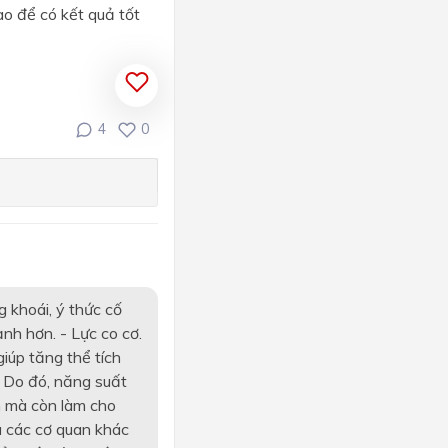
ào để có kết quả tốt
4
0
 khoái, ý thức cố
ạnh hơn. - Lực co cơ.
iúp tăng thể tích
. Do đó, năng suất
n mà còn làm cho
a các cơ quan khác