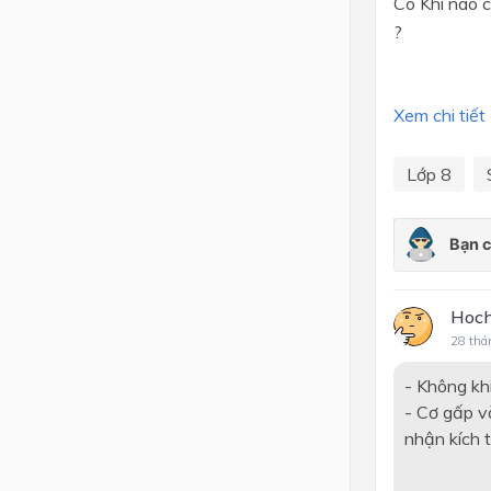
Có Khi nào c
?
Lớp 4
Lớp 3
Xem chi tiết
Lớp 2
Lớp 1
Lớp 8
Hoch
28 thá
- Không kh
- Cơ gấp v
nhận kích t