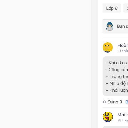
Lớp 8
Hoà
21 thá
- Khi cơ co
- Công của
+ Trạng thá
+ Nhịp độ 
+ Khối lượ
Đúng
0
B
Mai 
28 thá