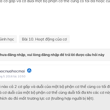
ả cơ gấp và cơ duỗi một bộ phận cơ thể cùng co tối đa hoặc cùn
Chương VII. Bài tiết
Chương VIII. Da
Chương IX. Thần kinh và gi
quan
Chương X. Nội tiết
Sinh học
Bài 10. Hoạt động của cơ
Chương XII. Sinh sản
ocnuahocmai
ng 5 2016 lúc 10:50
i nào cả 2 cơ gấp và duỗi của một bộ phận cơ thể cùng co tối đ
à cơ duỗi của một bộ phận cơ thể cùng duỗi tối đa khi các cơ n
hích do đó mất trương lực cơ (trường hợp người bị liệt).