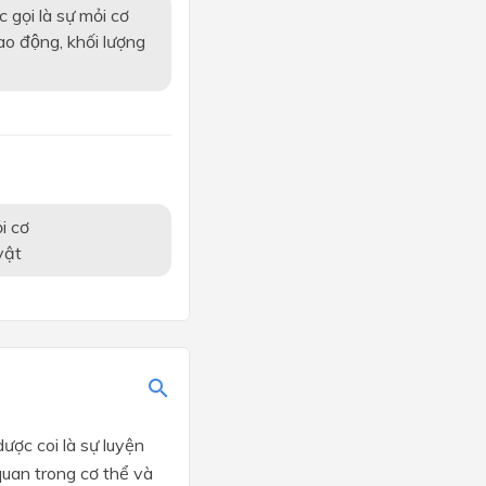
gọi là sự mỏi cơ
ao động, khối lượng
i cơ
vật
ợc coi là sự luyện
uan trong cơ thể và