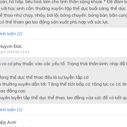
àn, hô hấp, tiêu hoá, làm cho tinh thần sảng khoái. * Để đảm b
 với học sinh cần: thường xuyôn tập thể dục buổi sáng, thể dục 
 thao như chạy, nhảy, bơi lội, bóng chuyền, bóng bàn, bắn cung
có thể tham gia lao động sản xuất phù hợp với sức lực.
ình luận (
2
)
Huỳnh Đức
ng 9 2016 lúc 12:53
co cơ phụ thuộc vào các yếu tố: Trạng thái thần kinh, nhịp độ 
ọng thể dục thể thao đều là sự luyện tập cơ
p thường xuyên dẫn tới: Tăng thể tích bắp cơ, tăng lực co cơ, ti
lao động cao
yên luyện tập thể dục thể thao, lao động vừa sức để có kết qu
ình luận (
1
)
iệp Anh