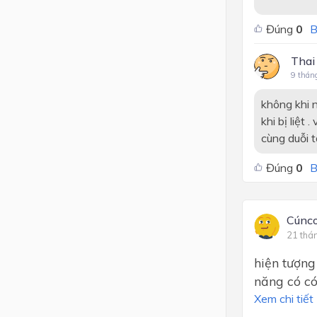
Đúng
0
B
Thai
9 thán
không khi n
khi bị liệt
cùng duỗi tố
Đúng
0
B
Cúnc
21 thá
hiện tượng
năng có có
Xem chi tiết