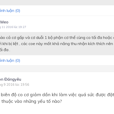
ình luận (
0
)
 Meo
g 11 2016 lúc 19:27
ào cả cơ gấp và cơ duỗi 1 bộ phận cơ thể cùng co tối đa hoặc c
 . vì khi bị liệt , các coe này mất khả năng thu nhận kích thích nê
i đa .
ình luận (
0
)
on Đángyêu
ng 9 2016 lúc 19:56
 biên độ co cơ giảm dần khi làm việc quá sức được đặt 
 thuộc vào những yếu tố nào?