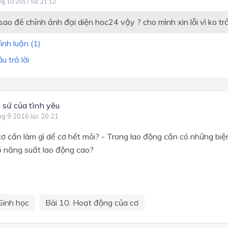
ng 10 2017 lúc 21:12
sao đẻ chỉnh ảnh đại diện hoc24 vậy ? cho mình xin lỗi vì ko trả 
ình luận (
1
)
 trả lời
 sứ của tình yêu
ng 9 2016 lúc 20:21
 cơ cần làm gì dể cơ hết mỏi? - Trong lao động cần có những biệ
ó năng suất lao động cao?
Sinh học
Bài 10. Hoạt động của cơ