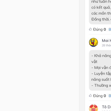
như tuần ho
có kết quả,
các mồn thể
Đồng thời, 
Đúng
0
B
Mai 
28 thá
- Khả năng 
vật
- Mọi vận đ
- Luyện tậ
năng suất 
- Thường xu
Đúng
0
B
Tô D