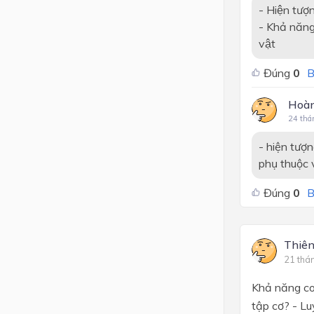
- Hiện tượ
- Khả năng 
vật
Đúng
0
B
Hoàn
24 thá
- hiện tượn
phụ thuộc v
Đúng
0
B
Thiên
21 thá
Khả năng co
tập cơ? - L