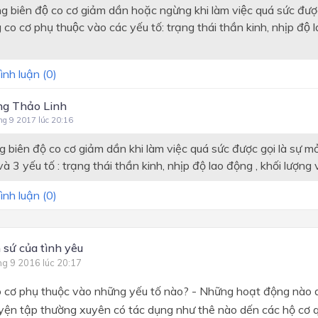
ng biên độ co cơ giảm dần hoặc ngừng khi làm việc quá sức được 
co cơ phụ thuộc vào các yếu tố: trạng thái thần kinh, nhịp độ l
ình luận (
0
)
g Thảo Linh
ng 9 2017 lúc 20:16
g biên độ co cơ giảm dần khi làm việc quá sức được gọi là sự mỏ
à 3 yếu tố : trạng thái thần kinh, nhịp độ lao động , khối lượng 
ình luận (
0
)
 sứ của tình yêu
ng 9 2016 lúc 20:17
 cơ phụ thuộc vào những yếu tố nào? - Những hoạt động nào dư
uyện tập thường xuyên có tác dụng như thê nào dến các hộ cơ q