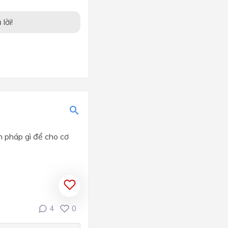
lời!
n pháp gì để cho cơ
4
0