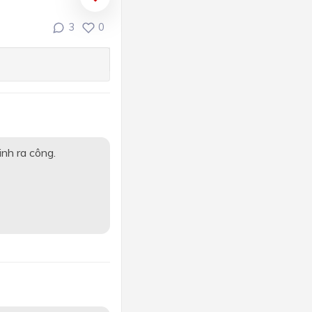
3
0
inh ra công.