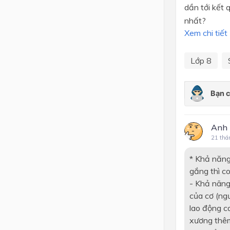
dần tới kết 
nhất?
Xem chi tiết
Lớp 8
Anh 
21 thá
* Khả năng
gắng thì co
- Khả nãng 
của cơ (ngư
lao động c
xương thêm