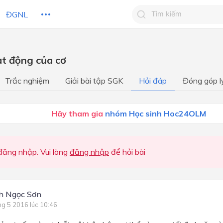
ĐGNL
Tìm kiếm câu trả lờ
ạt động của cơ
Tìm kiếm câu trả lời c
 HỌC
CHỦ ĐỀ / CHƯƠNG
bạn
Trắc nghiệm
Giải bài tập SGK
Hỏi đáp
Đóng góp l
Chương I. Khái quát về cơ t
người
Hãy tham gia
nhóm Học sinh Hoc24OLM
Chương II. Vận động
Chương III. Tuần hoàn
ăng nhập. Vui lòng
đăng nhập
để hỏi bài
Chương IV. Hô hấp
Chương V. Tiêu hóa
h Ngọc Sơn
Chương VI. Trao đổi chất và
ng 5 2016 lúc 10:46
năng lượng