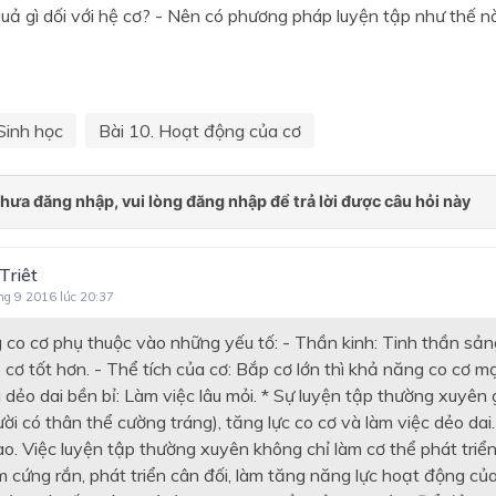
quả gì dối với hệ cơ? - Nên có phương pháp luyện tập như thế n
Sinh học
Bài 10. Hoạt động của cơ
Triêt
ng 9 2016 lúc 20:37
 co cơ phụ thuộc vào những yếu tố: - Thần kinh: Tinh thần sảng
 cơ tốt hơn. - Thể tích của cơ: Bắp cơ lớn thì khả năng co cơ m
dẻo dai bền bỉ: Làm việc lâu mỏi. * Sự luyện tập thường xuyên g
ời có thân thể cường tráng), tăng lực co cơ và làm việc dẻo dai
ao. Việc luyện tập thường xuyên không chỉ làm cơ thể phát triể
 cứng rắn, phát triển cân đối, làm tăng năng lực hoạt động củ