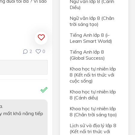
g duỗi tối đa ? Vì sao
Ngữ văn lớp 8 (Cánh
Diều)
Ngữ văn lớp 8 (Chân
ác
trời sáng tạo)
Tiếng Anh lớp 8 (i-
Learn Smart World)
2
0
Tiếng Anh lớp 8
(Global Success)
Khoa học tự nhiên lớp
8 (Kết nối tri thức với
cuộc sống)
Khoa học tự nhiên lớp
8 (Cánh diều)
a.
Khoa học tự nhiên lớp
ày mất khả năng tiếp
8 (Chân trời sáng tạo)
Lịch sử và địa lý lớp 8
(Kết nối tri thức với