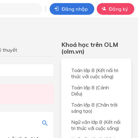
Đăng nhập
Đăng ký
i
ho câu hỏi của
Khoá học trên OLM
BÀI HỌC
ý thuyết
(olm.vn)
hể
Toán lớp 8 (Kết nối tri
thức với cuộc sống)
Toán lớp 8 (Cánh
Diều)
Toán lớp 8 (Chân trời
sáng tạo)
Ngữ văn lớp 8 (Kết nối
tri thức với cuộc sống)