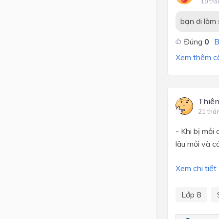
10 thá
bạn ơi làm 
Đúng
0
B
Xem thêm câu
Thiên
21 thá
- Khi bị mỏi
lâu mỏi và c
Xem chi tiết
Lớp 8