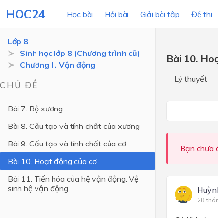
HOC24
Học bài
Hỏi bài
Giải bài tập
Đề thi
Lớp 8
Sinh học lớp 8 (Chương trình cũ)
Bài 10. Ho
Chương II. Vận động
LỚP HỌC
MÔN
Lý thuyết
CHỦ ĐỀ
Lớp 12
Bài 7. Bộ xương
Lớp 11
Bài 8. Cấu tạo và tính chất của xương
Lớp 10
Bài 9. Cấu tạo và tính chất của cơ
Lớp 9
Bạn chưa đ
Bài 10. Hoạt động của cơ
Lớp 8
Bài 11. Tiến hóa của hệ vận động. Vệ
Lớp 7
sinh hệ vận động
Huỳn
Lớp 6
28 thá
Lớp 5