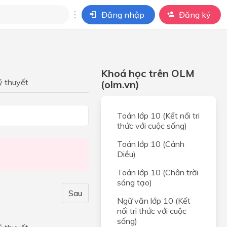
Đăng nhập
Đăng ký
i
ho câu hỏi của
Khoá học trên OLM
BÀI HỌC
ý thuyết
(olm.vn)
c.
Toán lớp 10 (Kết nối tri
thức với cuộc sống)
hợp
Toán lớp 10 (Cánh
hợp
Diều)
 HỢP
Toán lớp 10 (Chân trời
 và
sáng tạo)
t hai
Sau
Ngữ văn lớp 10 (Kết
nối tri thức với cuộc
 và
sống)