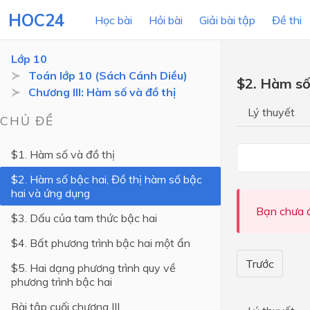
HOC24
Học bài
Hỏi bài
Giải bài tập
Đề thi
Lớp 10
Toán lớp 10 (Sách Cánh Diều)
$2. Hàm số
Chương III: Hàm số và đồ thị
LỚP HỌC
MÔN
Lý thuyết
CHỦ ĐỀ
Lớp 12
$1. Hàm số và đồ thị
Lớp 11
$2. Hàm số bậc hai, Đồ thị hàm số bậc
Lớp 10
hai và ứng dụng
Lớp 9
Bạn chưa đ
$3. Dấu của tam thức bậc hai
Lớp 8
$4. Bất phương trình bậc hai một ẩn
Lớp 7
Trước
$5. Hai dạng phương trình quy về
phương trình bậc hai
Lớp 6
Bài tập cuối chương III
Lớp 5