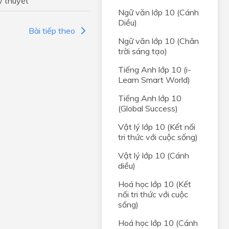
ý thuyết
t hai
Ngữ văn lớp 10 (Cánh
Diều)
Bài tiếp theo
 và
Ngữ văn lớp 10 (Chân
t hai
trời sáng tạo)
Tiếng Anh lớp 10 (i-
NHẤT
Learn Smart World)
Tiếng Anh lớp 10
ị
(Global Success)
ong
Vật lý lớp 10 (Kết nối
tri thức với cuộc sống)
và đồ
Vật lý lớp 10 (Cánh
diều)
, HỆ
Hoá học lớp 10 (Kết
nối tri thức với cuộc
rong
sống)
Hoá học lớp 10 (Cánh