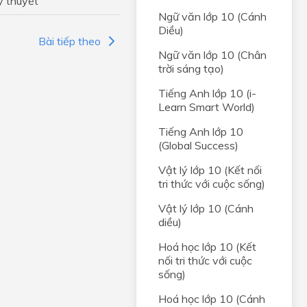
ý thuyết
t hai
Ngữ văn lớp 10 (Cánh
Diều)
Bài tiếp theo
 và
Ngữ văn lớp 10 (Chân
t hai
trời sáng tạo)
Tiếng Anh lớp 10 (i-
NHẤT
Learn Smart World)
Tiếng Anh lớp 10
ị
(Global Success)
ong
Vật lý lớp 10 (Kết nối
tri thức với cuộc sống)
và đồ
Vật lý lớp 10 (Cánh
diều)
, HỆ
Hoá học lớp 10 (Kết
nối tri thức với cuộc
rong
sống)
Hoá học lớp 10 (Cánh