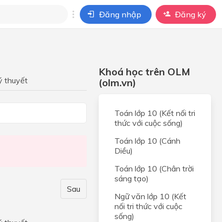
Đăng nhập
Đăng ký
i
ho câu hỏi của
Khoá học trên OLM
BÀI HỌC
ý thuyết
(olm.vn)
c.
Toán lớp 10 (Kết nối tri
thức với cuộc sống)
hợp
Toán lớp 10 (Cánh
hợp
Diều)
 HỢP
Toán lớp 10 (Chân trời
 và
sáng tạo)
t hai
Sau
Ngữ văn lớp 10 (Kết
nối tri thức với cuộc
 và
sống)