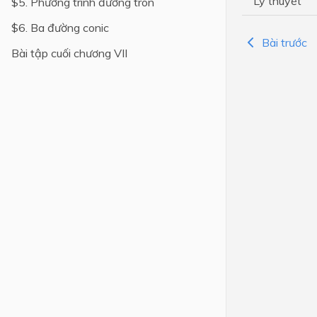
Lý thuyết
$5. Phương trình đường tròn
Lớp 4
$6. Ba đường conic
Bài trước
Lớp 3
Bài tập cuối chương VII
Lớp 2
Lớp 1