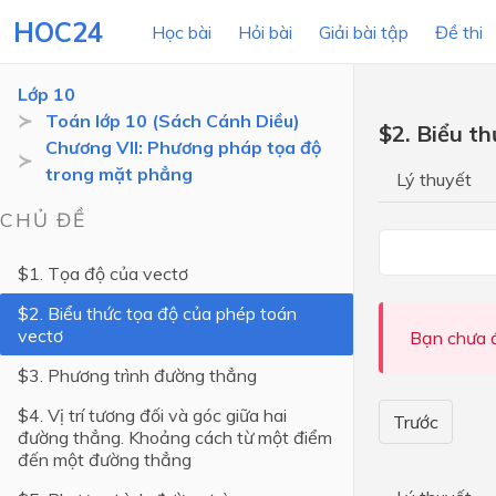
HOC24
Học bài
Hỏi bài
Giải bài tập
Đề thi
Lớp 10
Toán lớp 10 (Sách Cánh Diều)
$2. Biểu t
Chương VII: Phương pháp tọa độ
LỚP HỌC
MÔN
trong mặt phẳng
Lý thuyết
Lớp 12
CHỦ ĐỀ
Lớp 11
$1. Tọa độ của vectơ
Lớp 10
$2. Biểu thức tọa độ của phép toán
vectơ
Lớp 9
Bạn chưa đ
$3. Phương trình đường thẳng
Lớp 8
$4. Vị trí tương đối và góc giữa hai
Lớp 7
Trước
đường thẳng. Khoảng cách từ một điểm
Lớp 6
đến một đường thẳng
Lớp 5