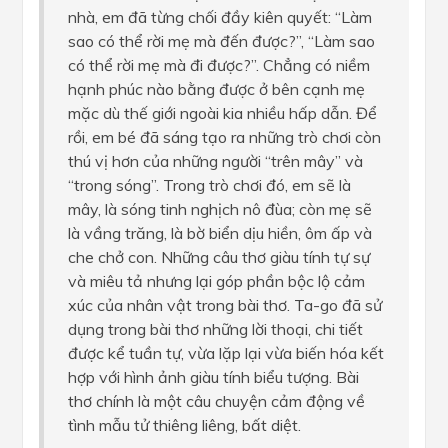
nhà, em đã từng chối đầy kiên quyết: “Làm
sao có thể rời mẹ mà đến được?”, “Làm sao
có thể rời mẹ mà đi được?”. Chẳng có niềm
hạnh phúc nào bằng được ở bên cạnh mẹ
mặc dù thế giới ngoài kia nhiều hấp dẫn. Để
rồi, em bé đã sáng tạo ra những trò chơi còn
thú vị hơn của những người “trên mây” và
“trong sóng”. Trong trò chơi đó, em sẽ là
mây, là sóng tinh nghịch nô đùa; còn mẹ sẽ
là vầng trăng, là bờ biển dịu hiền, ôm ấp và
che chở con. Những câu thơ giàu tính tự sự
và miêu tả nhưng lại góp phần bộc lộ cảm
xúc của nhân vật trong bài thơ. Ta-go đã sử
dụng trong bài thơ những lời thoại, chi tiết
được kể tuần tự, vừa lặp lại vừa biến hóa kết
hợp với hình ảnh giàu tính biểu tượng. Bài
thơ chính là một câu chuyện cảm động về
tình mẫu tử thiêng liêng, bất diệt.