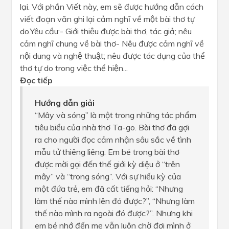
lại. Với phần Viết này, em sẽ được hướng dẫn cách
viết đoạn văn ghi lại cảm nghĩ về một bài thơ tự
do.Yêu cầu:- Giới thiệu được bài thơ, tác giả; nêu
cảm nghĩ chung về bài thơ- Nêu được cảm nghĩ về
nội dung và nghệ thuật; nêu được tác dụng của thể
thơ tự do trong việc thể hiện...
Đọc tiếp
Hướng dẫn giải
“Mây và sóng” là một trong những tác phẩm
tiêu biểu của nhà thơ Ta-go. Bài thơ đã gợi
ra cho người đọc cảm nhận sâu sắc về tình
mẫu tử thiêng liêng. Em bé trong bài thơ
được mời gọi đến thế giới kỳ diệu ở “trên
mây” và “trong sóng”. Với sự hiếu kỳ của
một đứa trẻ, em đã cất tiếng hỏi: “Nhưng
làm thế nào mình lên đó được?”, “Nhưng làm
thế nào mình ra ngoài đó được?”. Nhưng khi
em bé nhớ đến mẹ vẫn luôn chờ đợi mình ở