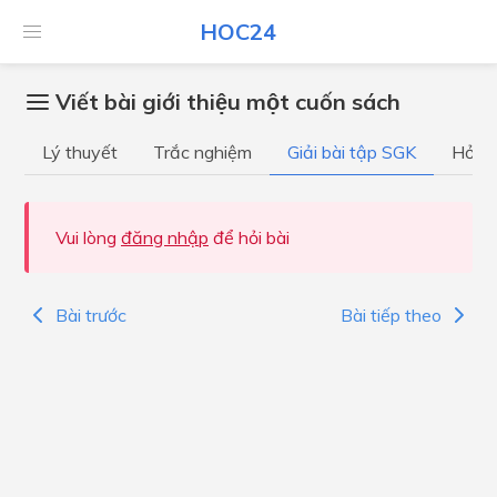
HOC24
Viết bài giới thiệu một cuốn sách
Lý thuyết
Trắc nghiệm
Giải bài tập SGK
Hỏi đ
Vui lòng
đăng nhập
để hỏi bài
Bài trước
Bài tiếp theo