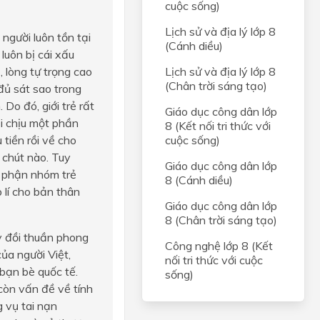
cuộc sống)
Lịch sử và địa lý lớp 8
người luôn tồn tại
(Cánh diều)
luôn bị cái xấu
, lòng tự trọng cao
Lịch sử và địa lý lớp 8
(Chân trời sáng tạo)
đủ sát sao trong
 Do đó, giới trẻ rất
Giáo dục công dân lớp
i chịu một phần
8 (Kết nối tri thức với
 tiền rồi về cho
cuộc sống)
t chút nào. Tuy
Giáo dục công dân lớp
ộ phận nhóm trẻ
8 (Cánh diều)
 lí cho bản thân
Giáo dục công dân lớp
8 (Chân trời sáng tạo)
y đồi thuần phong
Công nghệ lớp 8 (Kết
ủa người Việt,
nối tri thức với cuộc
 bạn bè quốc tế.
sống)
còn vấn đề về tính
g vụ tai nạn