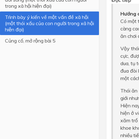
Đọc tiếp
trong xã hội hiện đại)
Lớp 4
Hướng d
Trình bày ý kiến về một vấn đề xã hội
Có một t
Lớp 3
(một thói xấu của con người trong xã hội
càng cao
hiện đại)
Lớp 2
ăn chơi 
Củng cố, mở rộng bài 5
Lớp 1
Vậy thói
cực, đượ
dua, tụ 
đua đòi 
một cách
Thói ăn 
giới như
Hiện nay
hiện ở v
xăm trổ 
khoe kho
nhiều ti