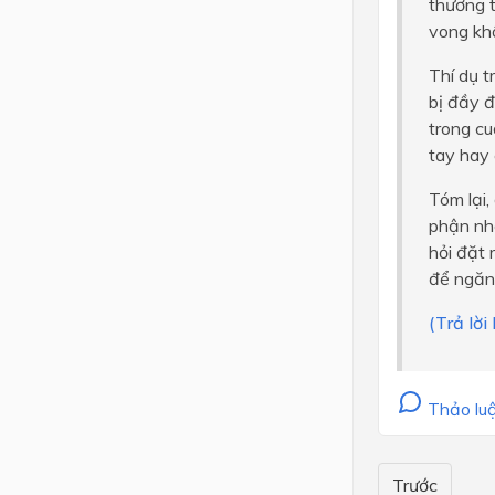
thương t
vong kh
Thí dụ t
bị đầy đ
trong cu
tay hay 
Tóm lại,
phận nhỏ
hỏi đặt 
để ngăn 
(Trả lời
Thảo luậ
Trước