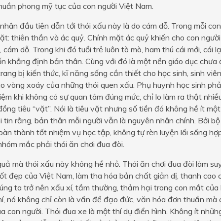
thuần phong mỹ tục của con người Việt Nam.
hân đầu tiên dẫn tới thói xấu này là do cám dỗ. Trong mỗi con 
ặt: thiên thần và ác quỷ. Chính mặt ác quỷ khiến cho con người 
 cám dỗ. Trong khi đó tuổi trẻ luôn tò mò, ham thú cái mới, cái lạ
n khẳng định bản thân. Cùng với đó là một nền giáo dục chưa 
rang bị kiến thức, kĩ năng sống cần thiết cho học sinh, sinh viên.
ào vòng xoáy của những thói quen xấu. Phụ huynh học sinh phả
iệm khi không có sự quan tâm đúng mức, chỉ lo làm ra thật nhiều
đồng tiêu “vặt”. Nói là tiêu vặt nhưng số tiền đó không hề ít mộ
ôi tin rằng, bản thân mỗi người vẫn là nguyên nhân chính. Bởi b
àn thành tốt nhiệm vụ học tập, không tự rèn luyện lối sống hợp
nhóm mắc phải thói ăn chơi đua đòi.
uả mà thói xấu này không hề nhỏ. Thói ăn chơi đua đòi làm su
ốt đẹp của Việt Nam, làm tha hóa bản chất giản dị, thanh cao c
úng ta trở nên xấu xí, tầm thường, thảm hại trong con mắt của
í, nó không chỉ còn là vấn đề đạo đức, văn hóa đơn thuần mà 
 con người. Thói đua xe là một thí dụ điển hình. Không ít nhữn