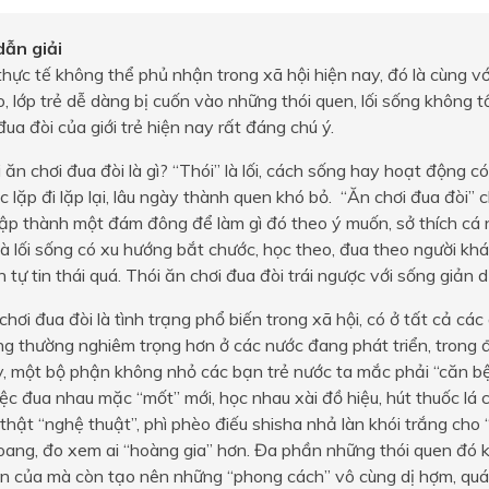
ẫn giải
hực tế không thể phủ nhận trong xã hội hiện nay, đó là cùng 
, lớp trẻ dễ dàng bị cuốn vào những thói quen, lối sống không tố
đua đòi của giới trẻ hiện nay rất đáng chú ý.
 ăn chơi đua đòi là gì? “Thói” là lối, cách sống hay hoạt động c
c lặp đi lặp lại, lâu ngày thành quen khó bỏ. “Ăn chơi đua đòi”
tập thành một đám đông để làm gì đó theo ý muốn, sở thích cá 
là lối sống có xu hướng bắt chước, học theo, đua theo người khá
 tự tin thái quá. Thói ăn chơi đua đòi trái ngược với sống giản dị
chơi đua đòi là tình trạng phổ biến trong xã hội, có ở tất cả các
ng thường nghiêm trọng hơn ở các nước đang phát triển, trong 
, một bộ phận không nhỏ các bạn trẻ nước ta mắc phải “căn bệ
iệc đua nhau mặc “mốt” mới, học nhau xài đồ hiệu, hút thuốc lá 
thật “nghệ thuật”, phì phèo điếu shisha nhả làn khói trắng cho 
ang, đo xem ai “hoàng gia” hơn. Đa phần những thói quen đó k
ền của mà còn tạo nên những “phong cách” vô cùng dị hợm, quái