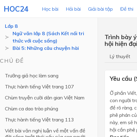
HOC24
Học bài
Hỏi bài
Giải bài tập
Đề thi
Lớp 8
Ngữ văn lớp 8 (Sách Kết nối tri
Trình bày y
thức với cuộc sống)
hội hiện đạ
LỚP HỌC
MÔN
Bài 5: Những câu chuyện hài
Lý thuyết
Lớp 12
CHỦ ĐỀ
Lớp 11
Trưởng giả học làm sang
Yêu cầu (
Lớp 10
Thực hành tiếng Việt trang 107
Lớp 9
Ở phần Viết,
Chùm truyện cười dân gian Việt Nam
con người tr
Lớp 8
đề rõ ràng, c
Chùm ca dao trào phúng
Lớp 7
phê phán củ
Thực hành tiếng Việt trang 113
này, em sẽ h
Lớp 6
hội cần phê p
Viết bài văn nghị luận về một vấn đề
đời sống (một thói xấu của con người
Lớp 5