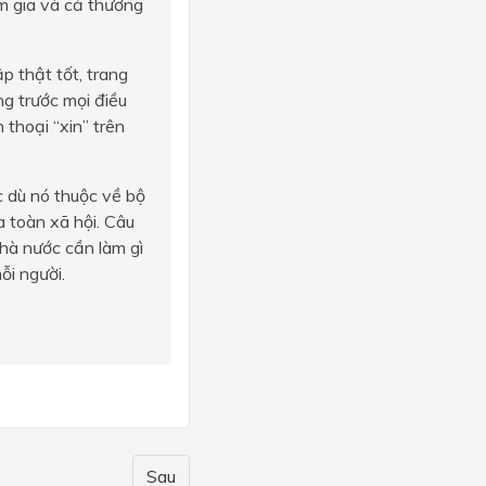
m gia và cả thương
ập thật tốt, trang
ng trước mọi điều
 thoại “xin” trên
c dù nó thuộc về bộ
 toàn xã hội. Câu
Nhà nước cần làm gì
ỗi người.
Sau