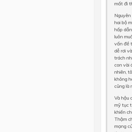
mất đi 
Nguyên n
hai bộ m
hấp dẫn,
luôn muố
vấn đề t
dễ rơi v
trách nh
con vài 
nhiên, t
không ho
cũng là 
Và hậu q
mỹ tục t
khiến ch
Thậm ch
mạng của