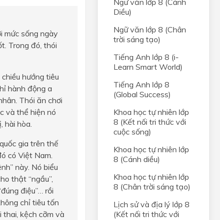
Ngữ văn lớp 8 (Cánh
Diều)
Ngữ văn lớp 8 (Chân
với mức sống ngày
trời sáng tạo)
t. Trong đó, thói
Tiếng Anh lớp 8 (i-
Learn Smart World)
ó chiều hướng tiêu
Tiếng Anh lớp 8
 chỉ hành động a
(Global Success)
nhân. Thói ăn chơi
c và thể hiện nó
Khoa học tự nhiên lớp
8 (Kết nối tri thức với
, hài hòa.
cuộc sống)
 quốc gia trên thế
Khoa học tự nhiên lớp
đó có Việt Nam.
8 (Cánh diều)
nh” này. Nó biểu
Khoa học tự nhiên lớp
cho thật “ngầu”,
8 (Chân trời sáng tạo)
“đúng điệu”… rồi
hông chỉ tiêu tốn
Lịch sử và địa lý lớp 8
 thai, kệch cỡm và
(Kết nối tri thức với