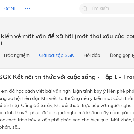
ĐGNL
Tìm kiếm câu trả lờ
́ kiến về một vấn đề xã hội (một thói xấu của 
Tìm kiếm câu trả lời c
i)
 HỌC
CHỦ ĐỀ / CHƯƠNG
bạn
Trắc nghiệm
Giải bài tập SGK
Hỏi đáp
Đóng góp l
SGK Kết nối tri thức với cuộc sống - Tập 1 - Tr
 em đã học cách viết bài văn nghị luận trình bày ý kiến phê ph
ong xã hội hiện đại. Khi viết, ta thường nêu ý kiến một cách thẳ
ó trình tự. Cũng đề tài ấy, khi đối thoại trực tiếp với người nghe
a mình thuyết phục được người nghe mà không gây cảm giác c
ọc cách trình bày ý kiến phê phán sao cho hiệu quả. Mặt khác,
hán, sẽ...