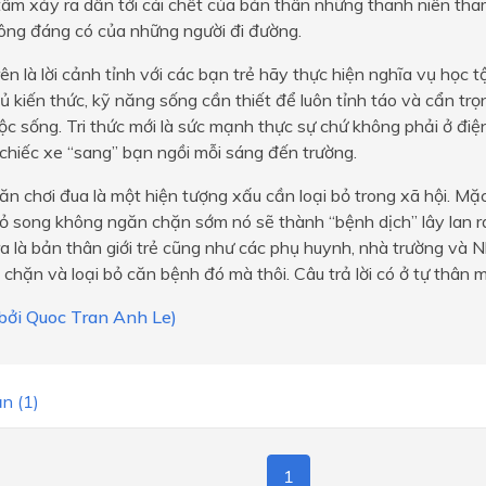
âm xảy ra dẫn tới cái chết của bản thân những thanh niên tha
ông đáng có của những người đi đường.
rên là lời cảnh tỉnh với các bạn trẻ hãy thực hiện nghĩa vụ học t
ủ kiến thức, kỹ năng sống cần thiết để luôn tỉnh táo và cẩn trọ
ộc sống. Tri thức mới là sức mạnh thực sự chứ không phải ở điện
chiếc xe “sang” bạn ngồi mỗi sáng đến trường.
 ăn chơi đua là một hiện tượng xấu cần loại bỏ trong xã hội. Mặ
 song không ngăn chặn sớm nó sẽ thành “bệnh dịch” lây lan ra
ra là bản thân giới trẻ cũng như các phụ huynh, nhà trường và 
chặn và loại bỏ căn bệnh đó mà thôi. Câu trả lời có ở tự thân m
 bởi Quoc Tran Anh Le)
n (1)
1