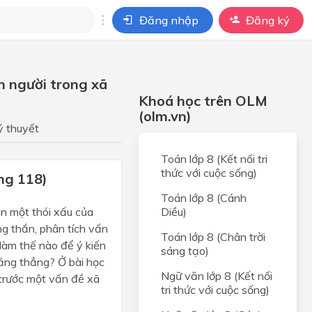
Đăng nhập
Đăng ký
i
con người trong xã
ho câu hỏi của
Khoá học trên OLM
BÀI HỌC
(olm.vn)
ý thuyết
Toán lớp 8 (Kết nối tri
thức với cuộc sống)
ang 118)
Toán lớp 8 (Cánh
án một thói xấu của
Diều)
ng thắn, phân tích vấn
Toán lớp 8 (Chân trời
, làm thế nào để ý kiến
sáng tạo)
ăng thẳng? Ở bài học
Ngữ văn lớp 8 (Kết nối
 trước một vấn đề xã
tri thức với cuộc sống)