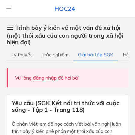
HOC24
Trình bày ý kiến về một vấn đề xã hội
(một thói xấu của con người trong xã hội
hiện đại)
Lý thuyết
Trắc nghiệm
Giải bài tập SGK
Hỏi đ
Vui lòng
đăng nhập
để hỏi bài
Yêu cầu (SGK Kết nối tri thức với cuộc
sống - Tập 1 - Trang 118)
Ở phần Viết, em đã học cách viết bài văn nghị luận
trình bày ý kiến phê phán một thói xấu của con