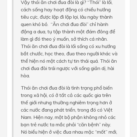
Vậy thói ăn chơi đua đòi là gì? “Thói” là lối,
cách sống hay hoạt động có chiều hướng
tiêu cực, được lặp đi lặp lại, lâu ngày thành
quen khó bỏ. “Ăn chơi đua đòi” chỉ hành
động a dua, tụ tập thành một đám đông để
làm gì đó theo ý muốn, sở thích cá nhân.
Thói ăn chơi đua đòi là lối sống có xu hướng
bắt chước, học theo, đua theo người khác và
thể hiện nó một cách tự tin thái quá. Thói ăn
chơi đua đòi trái ngược với sống giản dị, hài
hòa.
Thói ăn chơi đua đòi là tình trạng phổ biến
trong xã hội, có ở tất cả các quốc gia trên
thế giới nhưng thường nghiêm trọng hơn ở
các nước đang phát triển, trong đó có Việt
Nam. Hiện nay, một bộ phận không nhỏ các
bạn trẻ nước ta mắc phải “căn bệnh” này.
Nó biểu hiện ở việc đua nhau mặc “mốt” mới,