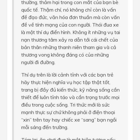
thường, thảm hại trong con mắt của bạn bè
quốc tế. Thậm chí, nó không chỉ còn là vấn
đề đạo đức, văn hóa đơn thuần mà còn vấn
đề về tính mạng của con người. Thói đua xe
là một thí dụ điển hình. Không ít những vụ tai
nạn thương tâm xảy ra dẫn tới cái chết của
bản thân những thanh niên tham gia và cả
thương vong không đáng có của những
người đi đường.
Thí dụ trên là lời cảnh tỉnh với các bạn trẻ
hãy thực hiện nghĩa vụ học tập thật tốt,
trang bị đầy đủ kiến thức, kỹ năng sống cần
thiết để luôn tỉnh táo và cẩn trọng trước mọi
điều trong cuộc sống. Tri thức mới là sức
mạnh thực sự chứ không phải ở điện thoại
“xin” trên tay hay chiếc xe “sang” bạn ngồi
mỗi sáng đến trường.
Tóm lại, ăn chơi đua là một hiện tượng xấu