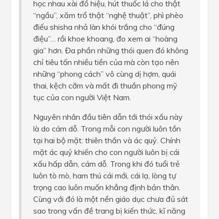
học nhau xài đồ hiệu, hút thuốc lá cho thật
“ngầu”, xăm trổ thật “nghệ thuật”, phì phèo
điếu shisha nhả làn khói trắng cho “đúng
điệu”… rồi khoe khoang, đo xem ai “hoàng
gia” hơn. Đa phần những thói quen đó không
chỉ tiêu tốn nhiều tiền của mà còn tạo nên
những “phong cách” vô cùng dị hợm, quái
thai, kệch cỡm và mất đi thuần phong mỹ
tục của con người Việt Nam.
Nguyên nhân đầu tiên dẫn tới thói xấu này
là do cám dỗ. Trong mỗi con người luôn tồn
tại hai bộ mặt: thiên thần và ác quỷ. Chính
mặt ác quỷ khiến cho con người luôn bị cái
xấu hấp dẫn, cám dỗ. Trong khi đó tuổi trẻ
luôn tò mò, ham thú cái mới, cái lạ, lòng tự
trọng cao luôn muốn khẳng định bản thân.
Cùng với đó là một nền giáo dục chưa đủ sát
sao trong vấn đề trang bị kiến thức, kĩ năng