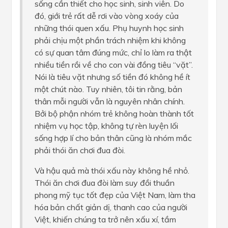
sống cần thiết cho học sinh, sinh viên. Do
đó, giới trẻ rất dễ rơi vào vòng xoáy của
những thói quen xấu. Phụ huynh học sinh
phải chịu một phần trách nhiệm khi không
có sự quan tâm đúng mức, chỉ lo làm ra thật
nhiều tiền rồi về cho con vài đồng tiêu “vặt”.
Nói là tiêu vặt nhưng số tiền đó không hề ít
một chút nào. Tuy nhiên, tôi tin rằng, bản
thân mỗi người vẫn là nguyên nhân chính.
Bởi bộ phận nhóm trẻ không hoàn thành tốt
nhiệm vụ học tập, không tự rèn luyện lối
sống hợp lí cho bản thân cũng là nhóm mắc
phải thói ăn chơi đua đòi.
Và hậu quả mà thói xấu này không hề nhỏ.
Thói ăn chơi đua đòi làm suy đồi thuần
phong mỹ tục tốt đẹp của Việt Nam, làm tha
hóa bản chất giản dị, thanh cao của người
Việt, khiến chúng ta trở nên xấu xí, tầm