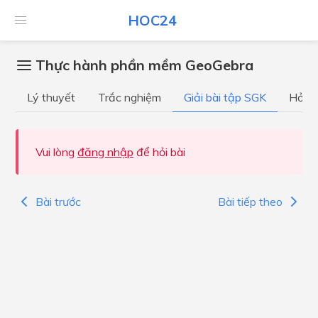
HOC24
Thực hành phần mềm GeoGebra
Lý thuyết
Trắc nghiệm
Giải bài tập SGK
Hỏi đ
Vui lòng
đăng nhập
để hỏi bài
Bài trước
Bài tiếp theo