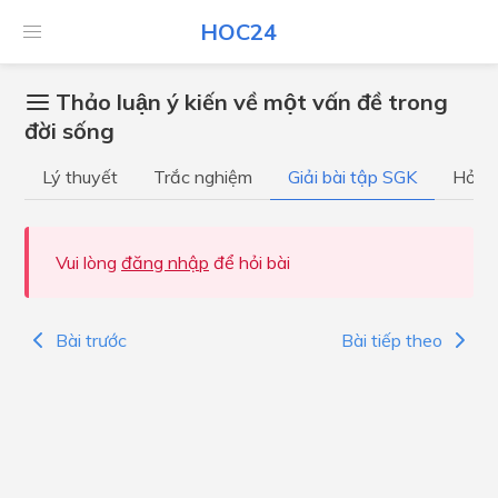
HOC24
Thảo luận ý kiến về một vấn đề trong
đời sống
Lý thuyết
Trắc nghiệm
Giải bài tập SGK
Hỏi đ
Vui lòng
đăng nhập
để hỏi bài
Bài trước
Bài tiếp theo