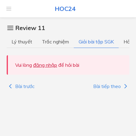
HOC24
Review 11
Lý thuyết
Trắc nghiệm
Giải bài tập SGK
Hỏi đ
Vui lòng
đăng nhập
để hỏi bài
Bài trước
Bài tiếp theo