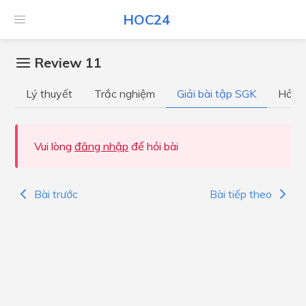
HOC24
Review 11
Lý thuyết
Trắc nghiệm
Giải bài tập SGK
Hỏi đ
Vui lòng
đăng nhập
để hỏi bài
Bài trước
Bài tiếp theo