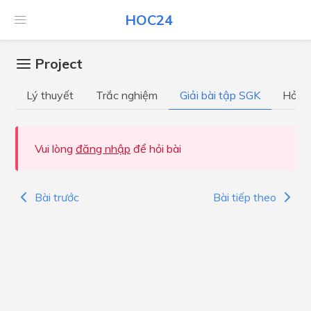
HOC24
Project
Lý thuyết
Trắc nghiệm
Giải bài tập SGK
Hỏi đ
Vui lòng
đăng nhập
để hỏi bài
Bài trước
Bài tiếp theo