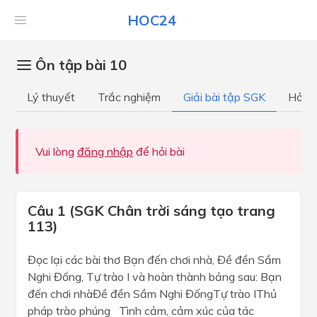
HOC24
Ôn tập bài 10
Lý thuyết
Trắc nghiệm
Giải bài tập SGK
Hỏi đ
Vui lòng
đăng nhập
để hỏi bài
Câu 1 (SGK Chân trời sáng tạo trang
113)
Đọc lại các bài thơ Bạn đến chơi nhà, Đề đền Sầm
Nghi Đống, Tự trào I và hoàn thành bảng sau: Bạn
đến chơi nhàĐề đền Sầm Nghi ĐốngTự trào IThủ
pháp trào phúng Tình cảm, cảm xúc của tác