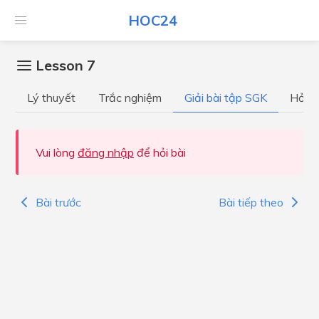
HOC24
Lesson 7
Lý thuyết
Trắc nghiệm
Giải bài tập SGK
Hỏi đ
Vui lòng
đăng nhập
để hỏi bài
Bài trước
Bài tiếp theo