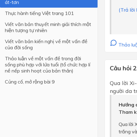
át-tơn
(Trả lời
Lớp 4
Thực hành tiếng Việt trang 101
Lớp 3
Viết văn bản thuyết minh giải thích một
hiện tượng tự nhiên
Lớp 2
Viết văn bản kiến nghị về một vấn đề
Lớp 1
Thảo luậ
của đời sống
Thảo luận về một vấn đề trong đời
sống phù hợp với lứa tuổi (tổ chức hợp lí
Câu hỏi 2
nề nếp sinh hoạt của bản thân)
Củng cố, mở rộng bài 9
Qua lời Xi-
người da tr
Hướng d
Tham k
Qua lời 
trắng va