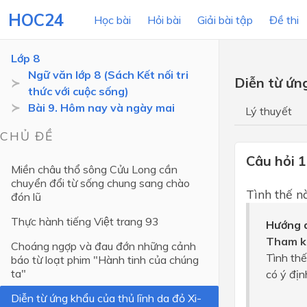
HOC24
Học bài
Hỏi bài
Giải bài tập
Đề thi
Lớp 8
Ngữ văn lớp 8 (Sách Kết nối tri
Diễn từ ứn
thức với cuộc sống)
LỚP HỌC
MÔN
Bài 9. Hôm nay và ngày mai
Lý thuyết
Lớp 12
CHỦ ĐỀ
Lớp 11
Câu hỏi 1
Miền châu thổ sông Cửu Long cần
chuyển đổi từ sống chung sang chào
Lớp 10
Tình thế na
đón lũ
Lớp 9
Thực hành tiếng Việt trang 93
Hướng d
Lớp 8
Tham k
Choáng ngợp và đau đớn những cảnh
Lớp 7
Tình thế 
báo từ loạt phim "Hành tinh của chúng
ta"
có ý đị
Lớp 6
Diễn từ ứng khẩu của thủ lĩnh da đỏ Xi-
Lớp 5