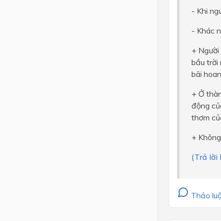
- Khi ng
- Khác 
+ Người
bầu trời
bãi hoan
+ Ở thàn
động của
thơm củ
+ Không 
(Trả lời
Thảo luậ