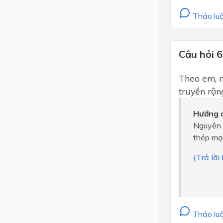
Thảo luậ
Câu hỏi 6
Theo em, ng
truyền rộng
Hướng d
Nguyên n
thép mạ
(Trả lờ
Thảo luậ