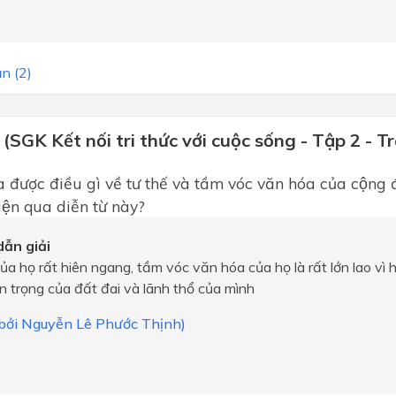
n (2)
 (SGK Kết nối tri thức với cuộc sống - Tập 2 - T
được điều gì về tư thế và tầm vóc văn hóa của cộng
iện qua diễn từ này?
ẫn giải
ủa họ rất hiên ngang, tầm vóc văn hóa của họ là rất lớn lao vì
 trọng của đất đai và lãnh thổ của mình
i bởi Nguyễn Lê Phước Thịnh)