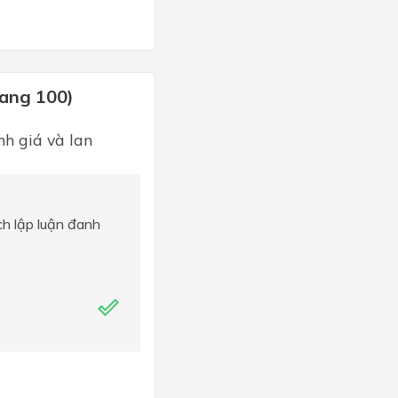
rang 100)
h giá và lan
ch lập luận đanh