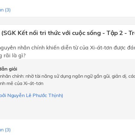
n (3)
 (SGK Kết nối tri thức với cuộc sống - Tập 2 - T
uyên nhân chính khiến diễn từ của Xi-át-tơn được đán
 rãi là gì?
ẫn giải
hân chính: nhờ tài năng sử dụng ngôn ngữ gần gũi, giản dị, cá
nh mẽ của Xi-át-tơn
i bởi Nguyễn Lê Phước Thịnh)
n (3)