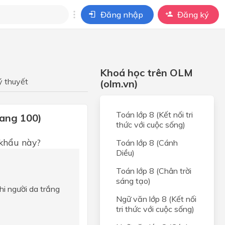
Đăng nhập
Đăng ký
i
ho câu hỏi của
Khoá học trên OLM
BÀI HỌC
ý thuyết
(olm.vn)
Toán lớp 8 (Kết nối tri
rang 100)
thức với cuộc sống)
 khẩu này?
Toán lớp 8 (Cánh
Diều)
Toán lớp 8 (Chân trời
sáng tạo)
 khi người da trắng
Ngữ văn lớp 8 (Kết nối
tri thức với cuộc sống)