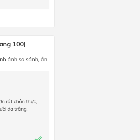
rang 100)
nh ảnh so sánh, ẩn
ơn rất chân thực,
ời da trắng.