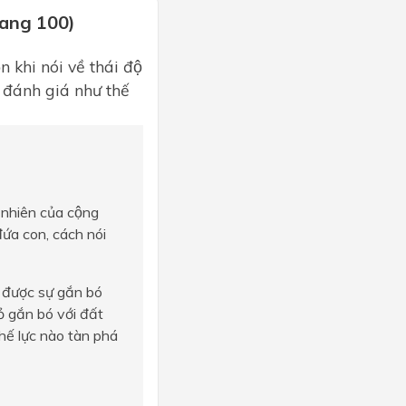
rang 100)
n khi nói về thái độ
 đánh giá như thế
ên nhiên của cộng
đứa con, cách nói
y được sự gắn bó
ỏ gắn bó với đất
hế lực nào tàn phá