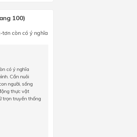
rang 100)
-tơn còn có ý nghĩa
̀n có ý nghĩa
mình. Cần nuôi
con người, sống
 động thực vật
ữ trọn truyền thống