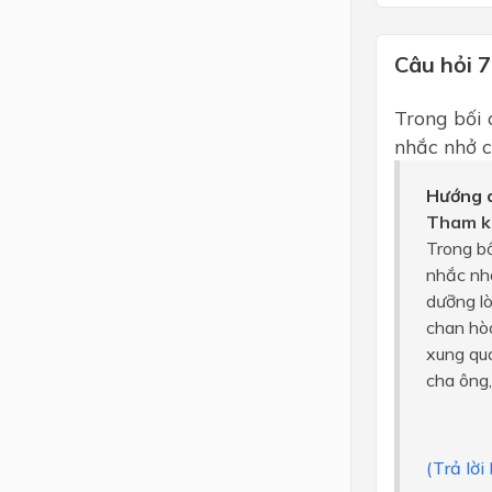
Câu hỏi 7
Trong bối c
nhắc nhở c
Hướng d
Tham k
Trong bố
nhắc nh
dưỡng lò
chan hòa
xung qua
cha ông,
(Trả lời