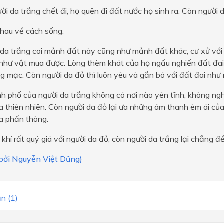
ười da trắng chết đi, họ quên đi đất nước họ sinh ra. Còn người 
nhau về cách sống:
 da trắng coi mảnh đất này cũng như mảnh đất khác, cư xử vớ
 như vật mua được. Lòng thèm khát của họ ngấu nghiến đất đai
g mạc. Còn người da đỏ thì luôn yêu và gắn bó với đất đai như
h phố của người da trắng không có nơi nào yên tĩnh, không ngh
 thiên nhiên. Còn người da đỏ lại ưa những âm thanh êm ái của
a phấn thông.
khí rất quý giá với người da đỏ, còn người da trắng lại chẳng để
 bởi Nguyễn Việt Dũng)
n (1)