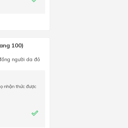
rang 100)
 đồng người da đỏ
 họ nhận thức được