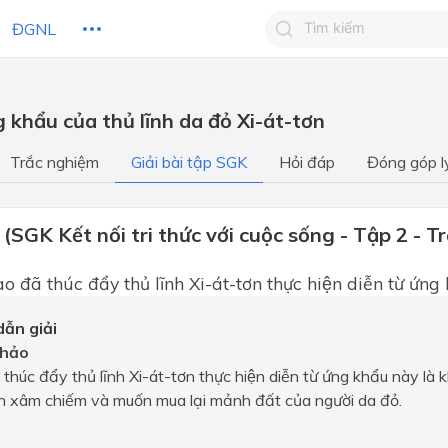
ĐGNL
Tìm kiếm câu trả lờ
g khẩu của thủ lĩnh da đỏ Xi-át-tơn
Tìm kiếm câu trả lời c
 HỌC
CHỦ ĐỀ / CHƯƠNG
bạn
Trắc nghiệm
Giải bài tập SGK
Hỏi đáp
Đóng góp l
 (SGK Kết nối tri thức với cuộc sống - Tập 2 - T
̀o đã thúc đẩy thủ lĩnh Xi-át-tơn thực hiện diễn từ ứng
ẫn giải
hảo
thúc đẩy thủ lĩnh Xi-át-tơn thực hiện diễn từ ứng khẩu này là
nh xâm chiếm và muốn mua lại mảnh đất của người da đỏ.