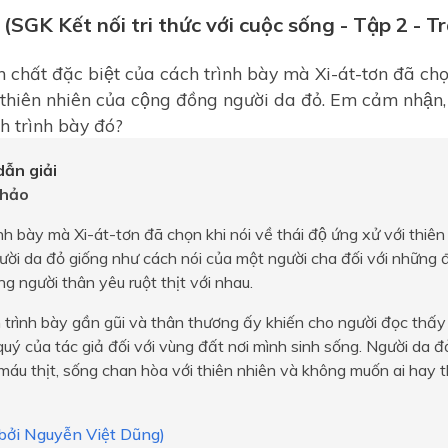
 (SGK Kết nối tri thức với cuộc sống - Tập 2 - T
h chất đặc biệt của cách trình bày mà Xi-át-tơn đã chọ
i thiên nhiên của cộng đồng người da đỏ. Em cảm nhận,
h trình bày đó?
ẫn giải
hảo
̀nh bày mà Xi-át-tơn đã chọn khi nói về thái độ ứng xử với thi
ười da đỏ giống như cách nói của một người cha đối với những 
g người thân yêu ruột thịt với nhau.
trình bày gần gũi và thân thương ấy khiến cho người đọc thấ
quý của tác giả đối với vùng đất nơi mình sinh sống. Người da đ
máu thịt, sống chan hòa với thiên nhiên và không muốn ai hay t
 bởi Nguyễn Việt Dũng)