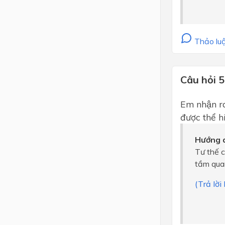
Thảo luậ
Câu hỏi 5
Em nhận ra 
được thể h
Hướng d
Tư thế c
tầm quan
(Trả lờ