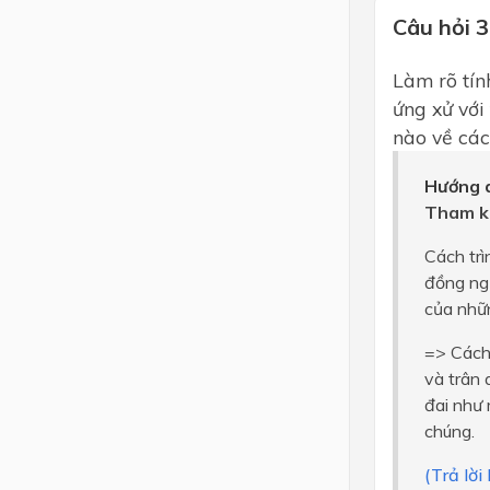
Câu hỏi 3
Làm rõ tín
ứng xử vớ
nào về các
Hướng d
Tham k
Cách tri
đồng ng
của nhữn
=> Cách 
và trân 
đai như 
chúng.
(Trả lời