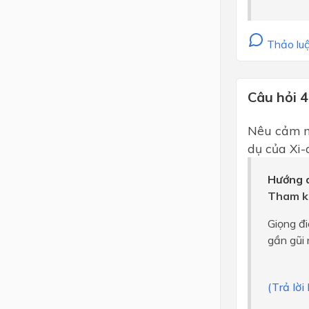
Thảo luậ
Câu hỏi 4
Nêu cảm nhâ
dụ của Xi-
Hướng d
Tham k
Giọng đi
gần gũi 
(Trả lời