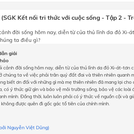
 (SGK Kết nối tri thức với cuộc sống - Tập 2 - T
ảnh đời sống hôm nay, diễn từ của thủ lĩnh da đỏ Xi-át
húng ta điều gì?
ẫn giải
hảo
i cảnh đời sống hôm nay, diễn từ của thủ lĩnh da đỏ Xi-át-tơn co
ở chúng ta về việc phải trân quý đất đai và thiên nhiên quanh 
ng biết ơn đối với những gì mà mẹ thiên nhiên đã mang lại cho 
, có ý thức giữ gìn và bảo vệ môi trường sống, bảo vệ các loài
nh mình. Đồng thời, luôn luôn phải có ý thức về nguồn cội và gi
 không được quên đi gốc gác tổ tiên của chính mình.
 bởi Nguyễn Việt Dũng)