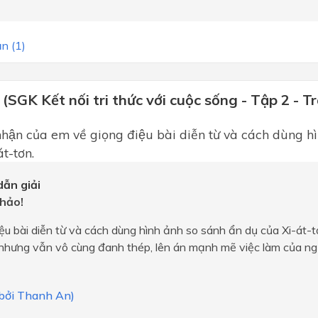
n (1)
 (SGK Kết nối tri thức với cuộc sống - Tập 2 - T
̣n của em về giọng điệu bài diễn từ và cách dùng hì
át-tơn.
ẫn giải
hảo!
ệu bài diễn từ và cách dùng hình ảnh so sánh ẩn dụ của Xi-át-t
nhưng vẫn vô cùng đanh thép, lên án mạnh mẽ việc làm của ngư
 bởi Thanh An)