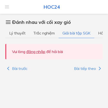
HOC24
Đánh nhau với cối xay gió
Lý thuyết
Trắc nghiệm
Giải bài tập SGK
Hỏi đ
Vui lòng
đăng nhập
để hỏi bài
Bài trước
Bài tiếp theo