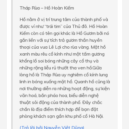
Tháp Rùa – Hồ Hoàn Kiếm
Hồ nằm ở vị trí trung tâm của thành phố và
được ví như “trái tim” của Thủ đô. Hồ Hoàn
Kiếm còn có tên gọi khác là Hồ Gươm bởi nó
gắn liền với sự tích trả gươm thần huyền
thoại của vua Lê Lợi cho rùa vàng. Mặt hồ
xanh màu rêu cổ kính như một tấm gương
khổng lồ soi bóng những cây cổ thụ và
những rặng liễu rủ thướt tha ven hồ.Giữa
lòng hồ là Tháp Rùa uy nghiêm cổ kính lung
linh in bóng xuống mặt hồ. Quanh hồ cũng là
nơi thường diễn ra những hoạt động, sự kiện
văn hoá, bắn pháo hoa, biểu diễn nghệ
thuật sôi động của thành phố. Đây chắc
chắn là địa điểm thích hợp để bạn đặt
phòng khách sạn gần khu phố cổ Hà Nội.
(Trả lời bởi Nguyễn Việt Dũng)