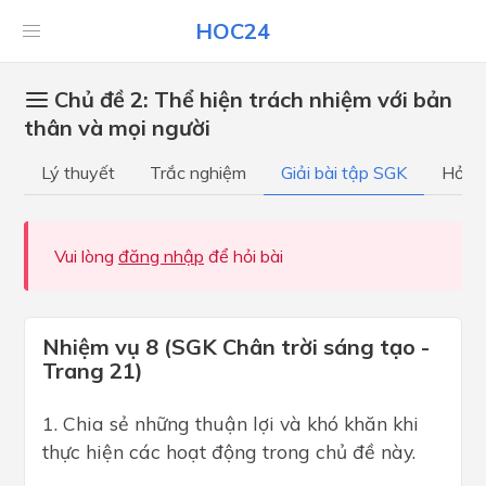
HOC24
Chủ đề 2: Thể hiện trách nhiệm với bản
thân và mọi người
Lý thuyết
Trắc nghiệm
Giải bài tập SGK
Hỏi đ
Vui lòng
đăng nhập
để hỏi bài
Nhiệm vụ 8 (SGK Chân trời sáng tạo -
Trang 21)
1. Chia sẻ những thuận lợi và khó khăn khi
thực hiện các hoạt động trong chủ đề này.