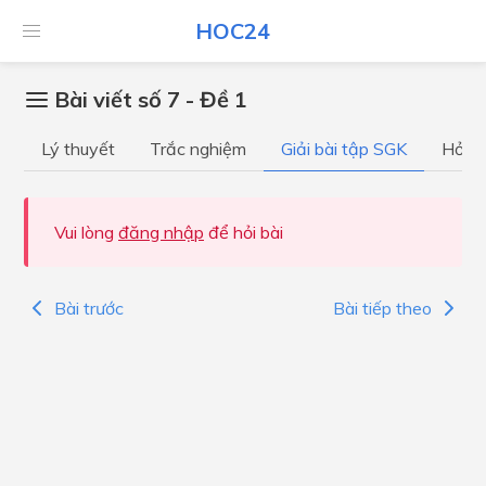
HOC24
Bài viết số 7 - Đề 1
Lý thuyết
Trắc nghiệm
Giải bài tập SGK
Hỏi đ
Vui lòng
đăng nhập
để hỏi bài
Bài trước
Bài tiếp theo