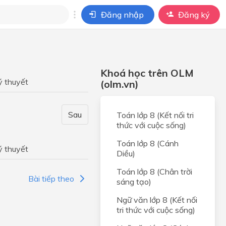
Đăng nhập
Đăng ký
i
ho câu hỏi của
Khoá học trên OLM
BÀI HỌC
ý thuyết
(olm.vn)
Sau
Toán lớp 8 (Kết nối tri
thức với cuộc sống)
Toán lớp 8 (Cánh
ý thuyết
Diều)
Toán lớp 8 (Chân trời
Bài tiếp theo
sáng tạo)
Ngữ văn lớp 8 (Kết nối
tri thức với cuộc sống)