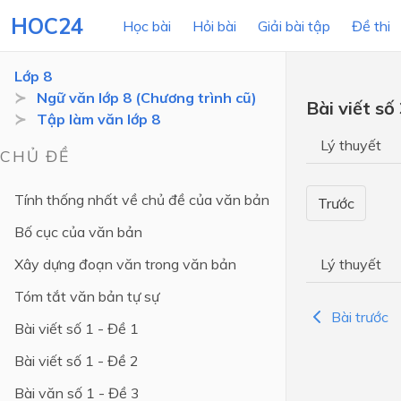
HOC24
Học bài
Hỏi bài
Giải bài tập
Đề thi
Lớp 8
Ngữ văn lớp 8 (Chương trình cũ)
Bài viết số
Tập làm văn lớp 8
LỚP HỌC
MÔN
Lý thuyết
CHỦ ĐỀ
Lớp 12
Tính thống nhất về chủ đề của văn bản
Trước
Lớp 11
Bố cục của văn bản
Lớp 10
Xây dựng đoạn văn trong văn bản
Lý thuyết
Lớp 9
Tóm tắt văn bản tự sự
Lớp 8
Bài trước
Bài viết số 1 - Đề 1
Lớp 7
Bài viết số 1 - Đề 2
Lớp 6
Bài văn số 1 - Đề 3
Lớp 5