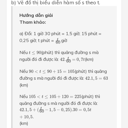
b) Vẽ đồ thị biểu diễn hàm số s theo t.
Hướng dẫn giải
Tham khảo:
a) Đổi: 1 giờ 30 phút = 1,5 giờ; 15 phút =
t
60
0,25 giờ; t phút =
giờ
t
60
t
≤
90
Nếu
(phút) thì quãng đường s mà
≤
90
t
42.
t
60
=
0
,
7
t
người đó đi được là:
(km)
t
42.
=
0
,
7
t
60
90
<
t
≤
90
+
15
=
105
Nếu
(phút) thì quãng
90
<
≤
90
+
15
=
105
t
42.1
,
5
=
63
đường s mà người đó đi được là:
42.1
,
5
=
63
(km)
105
<
t
≤
105
+
120
=
225
Nếu
(phút) thì
105
<
≤
105
+
120
=
225
t
quãng đường s mà người đó đi được là:
42.1
,
5
+
(
t
60
−
1
,
5
−
0
,
25
)
.30
=
0
,
5
t
+
10
,
5.
t
42.1
,
5
+
(
−
1
,
5
−
0
,
25
)
.30
=
0
,
5
t
60
+
10
,
5.
(km)