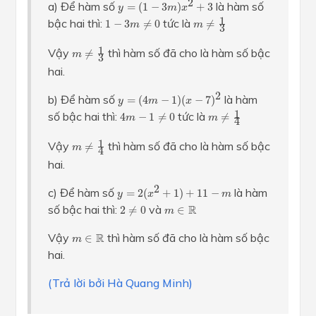
2
a) Để hàm số
là hàm số
=
(
1
−
3
)
+
3
y
m
x
m
≠
1
3
1
−
3
m
≠
0
1
bậc hai thì:
tức là
1
−
3
≠
0
≠
m
m
3
m
≠
1
3
1
Vậy
thì hàm số đã cho là hàm số bậc
≠
m
3
hai.
y
=
(
4
m
−
1
)
(
x
−
7
)
2
2
b) Để hàm số
là hàm
=
(
4
−
1
)
(
−
7
)
y
m
x
m
≠
1
4
4
m
−
1
≠
0
1
số bậc hai thì:
tức là
4
−
1
≠
0
≠
m
m
4
m
≠
1
4
1
Vậy
thì hàm số đã cho là hàm số bậc
≠
m
4
hai.
y
=
2
(
x
2
+
1
)
+
11
−
m
2
c) Để hàm số
là hàm
=
2
(
+
1
)
+
11
−
y
x
m
2
≠
0
m
∈
R
số bậc hai thì:
và
R
2
≠
0
∈
m
m
∈
R
Vậy
R
thì hàm số đã cho là hàm số bậc
∈
m
hai.
(Trả lời bởi Hà Quang Minh)