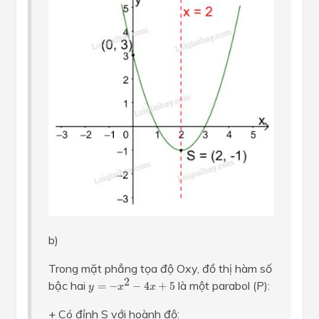
b)
Trong mặt phẳng tọa độ Oxy, đồ thị hàm số
y
=
−
x
2
−
4
x
+
5
2
bậc hai
là một parabol (P):
=
−
−
4
+
5
y
x
x
+ Có đỉnh S với hoành độ: