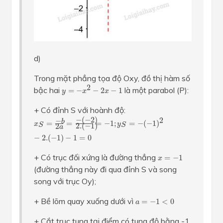
d)
Trong mặt phẳng tọa độ Oxy, đồ thị hàm số
y
=
−
x
2
−
2
x
−
1
2
bậc hai
là một parabol (P):
=
−
−
2
−
1
y
x
x
+ Có đỉnh S với hoành độ:
x
S
=
−
b
2
a
=
−
(
−
2
)
2.
(
−
1
)
=
−
1
;
y
S
=
−
(
−
1
)
2
−
2.
(
−
1
)
−
1
=
0
−
(
−
2
)
2
−
b
=
=
=
−
1
;
=
−
(
−
1
)
x
y
S
S
2.
(
−
1
)
2
a
−
2.
(
−
1
)
−
1
=
0
x
=
−
1
+ Có trục đối xứng là đường thẳng
=
−
1
x
(đường thẳng này đi qua đỉnh S và song
song với trục Oy);
a
=
−
1
<
0
+ Bề lõm quay xuống dưới vì
=
−
1
<
0
a
+ Cắt trục tung tại điểm có tung độ bằng -1,