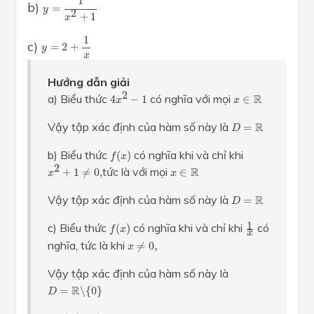
1
b)
=
y
2
+
1
x
y
=
2
+
1
x
1
c)
=
2
+
y
x
Hướng dẫn giải
4
x
2
−
1
x
∈
R
2
a) Biểu thức
có nghĩa với mọi
R
4
−
1
∈
x
x
D
=
R
Vậy tập xác định của hàm số này là
R
=
D
f
(
x
)
b) Biểu thức
có nghĩa khi và chỉ khi
(
)
f
x
x
2
+
1
≠
0
,
x
∈
R
2
tức là với mọi
R
+
1
≠
0
,
∈
x
x
D
=
R
Vậy tập xác định của hàm số này là
R
=
D
1
x
f
(
x
)
1
c) Biểu thức
có nghĩa khi và chỉ khi
có
(
)
f
x
x
x
≠
0
,
nghĩa, tức là khi
≠
0
,
x
Vậy tập xác định của hàm số này là
D
=
R
∖
{
0
}
R
=
∖
{
0
}
D