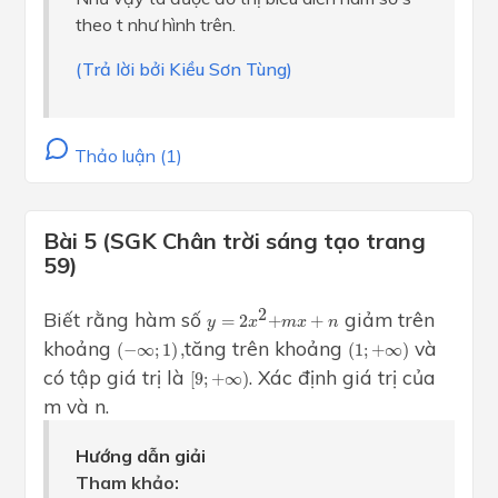
theo t như hình trên.
(Trả lời bởi Kiều Sơn Tùng)
Thảo luận (1)
Bài 5 (SGK Chân trời sáng tạo trang
59)
y
=
2
x
2
+
m
x
+
n
2
Biết rằng hàm số
giảm trên
=
2
+
+
y
x
m
x
n
(
−
∞
;
1
)
,
(
1
;
+
∞
)
khoảng
tăng trên khoảng
và
(
−
∞
;
1
)
,
(
1
;
+
∞
)
[
9
;
+
∞
)
có tập giá trị là
. Xác định giá trị của
[
9
;
+
∞
)
m và n.
Hướng dẫn giải
Tham khảo: