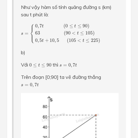
Như vậy hàm số tính quãng đường s (km)
sau t phút là:
⎧
s
=
{
0
,
7
t
(
0
≤
t
≤
90
)
63
(
90
<
t
≤
105
)
0
,
5
t
+
10
,
5
(
105
<
t
≤
22
⎪
0
,
7
(
0
≤
≤
90
)
t
t
⎨
63
(
90
<
≤
105
)
⎩
=
⎪
t
s
0
,
5
+
10
,
5
(
105
<
≤
225
)
t
t
b)
0
≤
t
≤
90
s
=
0
,
7
t
Với
thì
0
≤
≤
90
=
0
,
7
t
s
t
Trên đoạn [0;90] ta vẽ đường thẳng
s
=
0
,
7
t
=
0
,
7
s
t