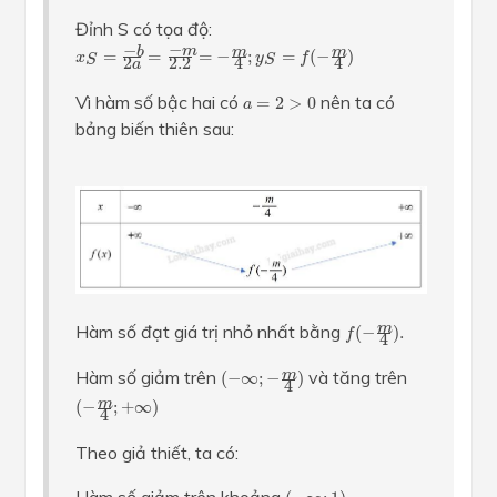
Đỉnh S có tọa độ:
x
S
=
−
b
2
a
=
−
m
2.2
=
−
m
4
;
y
S
=
f
(
−
m
4
)
−
−
m
b
m
m
=
=
=
−
;
=
(
−
)
x
y
f
S
S
2.2
2
4
4
a
a
=
2
>
0
Vì hàm số bậc hai có
nên ta có
=
2
>
0
a
bảng biến thiên sau:
f
(
−
m
4
)
.
Hàm số đạt giá trị nhỏ nhất bằng
m
(
−
)
.
f
4
(
−
∞
;
−
m
4
)
Hàm số giảm trên
và tăng trên
m
(
−
∞
;
−
)
4
(
−
m
4
;
+
∞
)
m
(
−
;
+
∞
)
4
Theo giả thiết, ta có:
(
−
∞
;
1
)