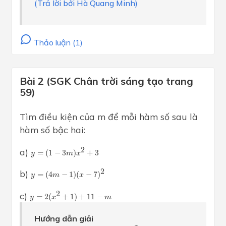
(Trả lời bởi Hà Quang Minh)
Thảo luận (1)
Bài 2 (SGK Chân trời sáng tạo trang
59)
Tìm điều kiện của m để mỗi hàm số sau là
hàm số bậc hai:
y
=
(
1
−
3
m
)
x
2
+
3
2
a)
=
(
1
−
3
)
+
3
y
m
x
y
=
(
4
m
−
1
)
(
x
−
7
)
2
2
b)
=
(
4
−
1
)
(
−
7
)
y
m
x
y
=
2
(
x
2
+
1
)
+
11
−
m
2
c)
=
2
(
+
1
)
+
11
−
y
x
m
Hướng dẫn giải
y
=
(
1
−
3
m
)
x
2
+
3