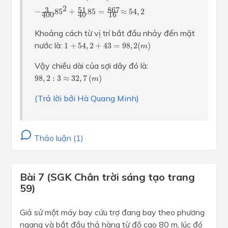
2
867
3
51
−
.8
5
+
.85
=
≈
54
,
2
16
400
40
Khoảng cách từ vị trí bắt đầu nhảy đến mặt
1
+
54
,
2
+
43
=
98
,
2
(
m
)
nước là:
1
+
54
,
2
+
43
=
98
,
2
(
)
m
Vậy chiều dài của sợi dây đó là:
98
,
2
:
3
≈
32
,
7
(
m
)
98
,
2
:
3
≈
32
,
7
(
)
m
(Trả lời bởi Hà Quang Minh)
Thảo luận (1)
Bài 7 (SGK Chân trời sáng tạo trang
59)
Giả sử một máy bay cứu trợ đang bay theo phương
ngang và bắt đầu thả hàng từ độ cao 80 m, lúc đó