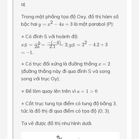
a)
Trong mặt phẳng tọa độ Oxy, đồ thị hàm số
y
=
x
2
−
4
x
+
3
2
bậc hai
là một parabol (P):
=
−
4
+
3
y
x
x
+ Có đỉnh S với hoành độ:
x
S
=
−
b
2
a
=
−
(
−
4
)
2.1
=
2
;
y
S
=
2
2
−
4.2
+
3
=
−
1.
2
−
(
−
4
)
−
b
=
=
=
2
;
=
2
−
4.2
+
3
x
y
S
S
2.1
2
a
=
−
1.
x
=
2
+ Có trục đối xứng là đường thẳng
=
2
x
(đường thẳng này đi qua đỉnh S và song
song với trục Oy);
a
=
1
>
0
+ Bề lõm quay lên trên vì
=
1
>
0
a
+ Cắt trục tung tại điểm có tung độ bằng 3,
tức là đồ thị đi qua điểm có tọa độ (0; 3).
Ta vẽ được đồ thị như hình dưới.