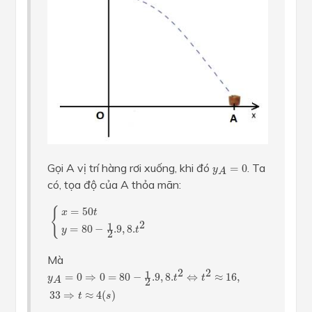
y
A
=
0
Gọi A vị trí hàng rơi xuống, khi đó
. Ta
=
0
y
A
có, tọa độ của A thỏa mãn:
{
x
=
50
t
y
=
80
−
1
2
.9
,
8.
t
2
=
50
{
x
t
2
1
=
80
−
.9
,
8.
y
t
2
Mà
y
A
=
0
⇒
0
=
80
−
1
2
.9
,
8.
t
2
⇔
t
2
≈
16
,
33
⇒
t
≈
4
(
s
)
2
2
1
=
0
⇒
0
=
80
−
.9
,
8.
⇔
≈
16
,
y
t
t
A
2
33
⇒
≈
4
(
)
t
s