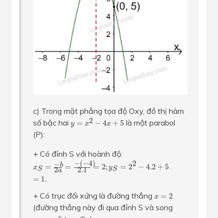
c) Trong mặt phẳng tọa độ Oxy, đồ thị hàm
y
=
x
2
−
4
x
+
5
2
số bậc hai
là một parabol
=
−
4
+
5
y
x
x
(P):
+ Có đỉnh S với hoành độ:
x
S
=
−
b
2
a
=
−
(
−
4
)
2.1
=
2
;
y
S
=
2
2
−
4.2
+
5
=
1.
2
−
(
−
4
)
−
b
=
=
=
2
;
=
2
−
4.2
+
5
x
y
S
S
2.1
2
a
=
1.
x
=
2
+ Có trục đối xứng là đường thẳng
=
2
x
(đường thẳng này đi qua đỉnh S và song