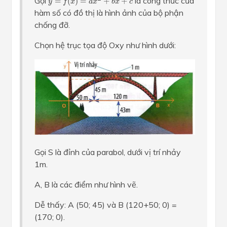
Gọi
là công thức của
=
(
)
=
+
+
y
f
x
a
x
b
x
c
hàm số có đồ thị là hình ảnh của bộ phận
chống đỡ.
Chọn hệ trục tọa độ Oxy như hình dưới:
Gọi S là đỉnh của parabol, dưới vị trí nhảy
1m.
A, B là các điểm như hình vẽ.
Dễ thấy: A (50; 45) và B (120+50; 0) =
(170; 0).