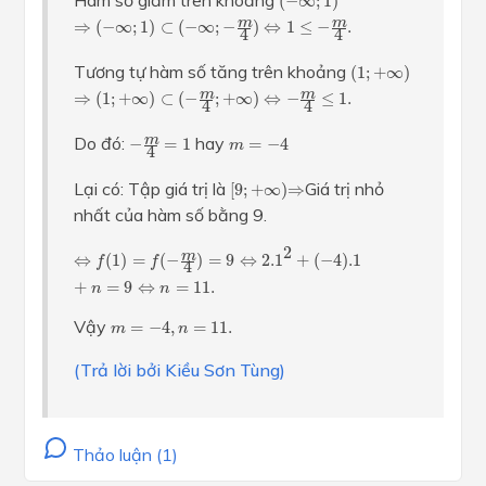
Hàm số giảm trên khoảng
(
−
∞
;
1
)
⇒
(
−
∞
;
1
)
⊂
(
−
∞
;
−
m
4
)
⇔
1
≤
−
m
4
.
m
m
⇒
(
−
∞
;
1
)
⊂
(
−
∞
;
−
)
⇔
1
≤
−
.
4
4
(
1
;
+
∞
)
Tương tự hàm số tăng trên khoảng
(
1
;
+
∞
)
⇒
(
1
;
+
∞
)
⊂
(
−
m
4
;
+
∞
)
⇔
−
m
4
≤
1.
m
m
⇒
(
1
;
+
∞
)
⊂
(
−
;
+
∞
)
⇔
−
≤
1.
4
4
−
m
4
=
1
m
=
−
4
Do đó:
hay
m
−
=
1
=
−
4
m
4
[
9
;
+
∞
)
⇒
Lại có: Tập giá trị là
Giá trị nhỏ
[
9
;
+
∞
)
⇒
nhất của hàm số bằng 9.
⇔
f
(
1
)
=
f
(
−
m
4
)
=
9
⇔
2.1
2
+
(
−
4
)
.1
+
n
=
9
⇔
n
=
11.
2
m
⇔
(
1
)
=
(
−
)
=
9
⇔
2.1
+
(
−
4
)
.1
f
f
4
+
=
9
⇔
=
11.
n
n
m
=
−
4
,
n
=
11.
Vậy
=
−
4
,
=
11.
m
n
(Trả lời bởi Kiều Sơn Tùng)
Thảo luận (1)