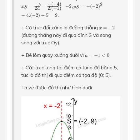
x
S
=
−
b
2
a
=
−
(
−
4
)
2.
(
−
1
)
=
−
2
;
y
S
=
−
(
−
2
)
2
−
4.
(
−
2
)
+
5
=
9.
−
(
−
4
)
2
−
b
=
=
=
−
2
;
=
−
(
−
2
)
x
y
S
S
2.
(
−
1
)
2
a
−
4.
(
−
2
)
+
5
=
9.
x
=
−
2
+ Có trục đối xứng là đường thẳng
=
−
2
x
(đường thẳng này đi qua đỉnh S và song
song với trục Oy);
a
=
−
1
<
0
+ Bề lõm quay xuống dưới vì
=
−
1
<
0
a
+ Cắt trục tung tại điểm có tung độ bằng 5,
tức là đồ thị đi qua điểm có tọa độ (0; 5).
Ta vẽ được đồ thị như hình dưới.