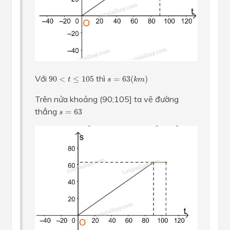
s
=
63
(
k
m
)
90
<
t
≤
105
Với
thì
90
<
≤
105
=
63
(
)
t
s
k
m
Trên nửa khoảng (90;105] ta vẽ đường
s
=
63
thẳng
=
63
s