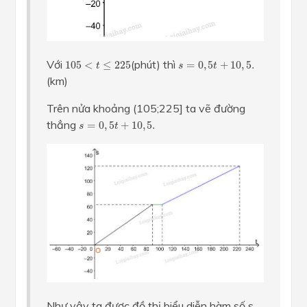
105
<
t
≤
225
s
=
0
,
5
t
+
10
,
5.
Với
(phút) thì
105
<
≤
225
=
0
,
5
+
10
,
5.
t
s
t
(km)
Trên nửa khoảng (105;225] ta vẽ đường
s
=
0
,
5
t
+
10
,
5.
thẳng
=
0
,
5
+
10
,
5.
s
t
Như vậy ta được đồ thị biểu diễn hàm số s