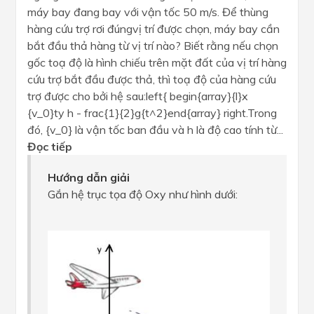
máy bay đang bay với vận tốc 50 m/s. Để thùng
hàng cứu trợ rơi đúngvị trí được chọn, máy bay cần
bắt đầu thả hàng từ vị trí nào? Biết rằng nếu chọn
gốc toạ độ là hình chiếu trên mặt đất của vị trí hàng
cứu trợ bắt đầu được thả, thì toạ độ của hàng cứu
trợ được cho bởi hệ sau:left{ begin{array}{l}x
{v_0}ty h - frac{1}{2}g{t^2}end{array} right.Trong
đó, {v_0} là vận tốc ban đầu và h là độ cao tính từ...
Đọc tiếp
Hướng dẫn giải
Gắn hệ trục tọa độ Oxy như hình dưới: