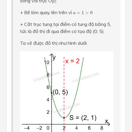
song với trục Oy);
a
=
1
>
0
+ Bề lõm quay lên trên vì
=
1
>
0
a
+ Cắt trục tung tại điểm có tung độ bằng 5,
tức là đồ thị đi qua điểm có tọa độ (0; 5).
Ta vẽ được đồ thị như hình dưới.