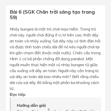
Bài 6 (SGK Chân trời sáng tạo trang
59)
Nhảy bungee là một trò chơi mạo hiểm. Trong trò
chơi này, người chơi đứng ở vị trí trên cao, thắt dây
an toàn và nhảy xuống. Sợi dây này có tính đàn hồi
và được tính toán chiều dài để nó kéo người chơi lại
khi gần chạm đất (hoặc mặt nước). Chiếc cầu trong
Hình 1 có bộ phận chống đỡ dạng parabol. Một
người muốn thực hiện một cú nhày bungee từ giữa
cầu xuống với dây an toàn. Người này cần trang bị
sợi dây an toàn dài bao nhiêu mét? Biết rằng chiều
dài của sợi dây đó bằng một phần ba khoảng cách
từ...
Đọc tiếp
Hướng dẫn giải
y
=
f
(
x
)
=
a
x
2
+
b
x
+
c
2