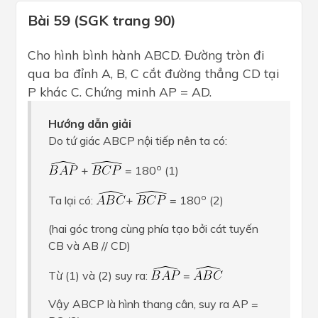
Bài 59 (SGK trang 90)
Cho hình bình hành ABCD. Đường tròn đi
qua ba đỉnh A, B, C cắt đường thẳng CD tại
P khác C. Chứng minh AP = AD.
Hướng dẫn giải
Do tứ giác ABCP nội tiếp nên ta có:
o
+
= 180
(1)
o
Ta lại có:
+
= 180
(2)
(hai góc trong cùng phía tạo bởi cát tuyến
CB và AB // CD)
Từ (1) và (2) suy ra:
=
Vậy ABCP là hình thang cân, suy ra AP =