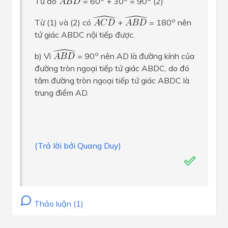
Từ đó
= 60
+ 30
= 90
(2)
o
Từ (1) và (2) có
+
= 180
nên
tứ giác ABDC nội tiếp được.
o
b) Vì
= 90
nên AD là đường kính của
đường tròn ngoại tiếp tứ giác ABDC, do đó
tâm đường tròn ngoại tiếp tứ giác ABDC là
trung điểm AD.
(Trả lời bởi Quang Duy)
Thảo luận (1)