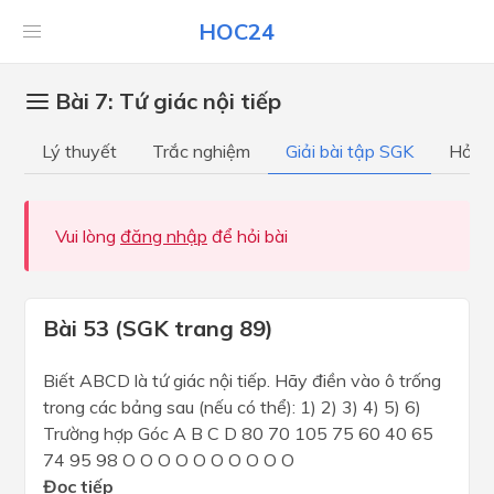
HOC24
Bài 7: Tứ giác nội tiếp
Lý thuyết
Trắc nghiệm
Giải bài tập SGK
Hỏi đ
Vui lòng
đăng nhập
để hỏi bài
Bài 53 (SGK trang 89)
Biết ABCD là tứ giác nội tiếp. Hãy điền vào ô trống
trong các bảng sau (nếu có thể): 1) 2) 3) 4) 5) 6)
Trường hợp Góc A B C D 80 70 105 75 60 40 65
74 95 98 O O O O O O O O O O
Đọc tiếp