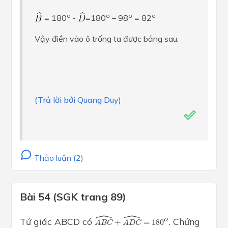
o
o
o
o
= 180
-
=180
– 98
= 82
Vậy điền vào ô trống ta được bảng sau:
(Trả lời bởi Quang Duy)
Thảo luận (2)
Bài 54 (SGK trang 89)
ˆ
ˆ
A
B
C
^
+
A
D
C
^
=
180
o
.
Tứ giác ABCD có
Chứng
o
+
=
180
.
A
B
C
A
D
C