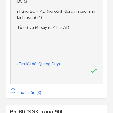
BC (3)
nhưng BC = AD (hai cạnh đối đỉnh của hình
bình hành) (4)
Từ (3) và (4) suy ra AP = AD.
(Trả lời bởi Quang Duy)
Thảo luận (3)
Bài 60 (SGK trang 90)