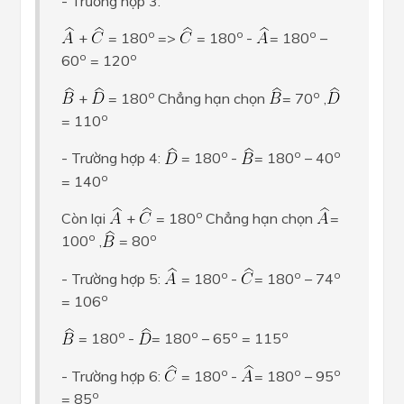
- Trường hợp 3:
o
o
o
+
= 180
=>
= 180
-
= 180
–
o
o
60
= 120
o
o
+
= 180
Chẳng hạn chọn
= 70
,
o
= 110
o
o
o
- Trường hợp 4:
= 180
-
= 180
– 40
o
= 140
o
Còn lại
+
= 180
Chẳng hạn chọn
=
o
o
100
,
= 80
o
o
o
- Trường hợp 5:
= 180
-
= 180
– 74
o
= 106
o
o
o
o
= 180
-
= 180
– 65
= 115
o
o
o
- Trường hợp 6:
= 180
-
= 180
– 95
o
= 85