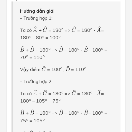
Hướng dẫn giải
- Trường hợp 1:
o
o
Ta có
+
= 180
=>
= 180
-
=
o
o
o
180
– 80
= 100
o
o
o
+
= 180
=>
= 180
-
= 180
–
o
o
70
= 110
o
o
Vậy điểm
= 100
,
= 110
- Trường hợp 2:
o
o
Ta có
+
= 180
=>
= 180
-
=
o
o
o
180
– 105
= 75
o
o
o
+
= 180
=>
= 180
-
= 180
–
o
o
75
= 105