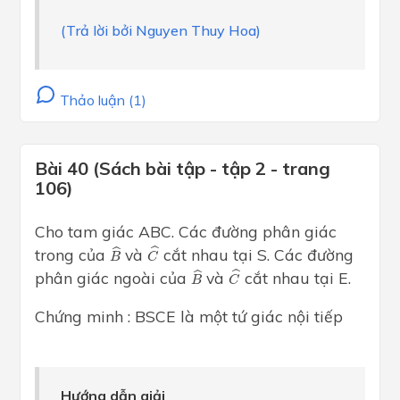
(Trả lời bởi Nguyen Thuy Hoa)
Thảo luận (1)
Bài 40 (Sách bài tập - tập 2 - trang
106)
Cho tam giác ABC. Các đường phân giác
C
^
B
^
ˆ
trong của
và
cắt nhau tại S. Các đường
ˆ
B
C
C
^
B
^
ˆ
phân giác ngoài của
và
cắt nhau tại E.
ˆ
B
C
Chứng minh : BSCE là một tứ giác nội tiếp
Hướng dẫn giải