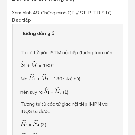
Xem hình 48. Chứng minh QR // ST. P T R S I Q
Đọc tiếp
Hướng dẫn giải
Ta có tứ giác ISTM nội tiếp đường tròn nên:
o
+
= 180
o
Mà
+
= 180
(kề bù)
nên suy ra
=
(1)
Tương tự từ các tứ giác nội tiếp IMPN và
INQS ta được
=
(2)