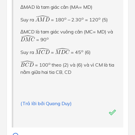
∆MAD là tam giác cân (MA= MD)
o
o
o
Suy ra
= 180
– 2.30
= 120
(5)
∆MCD là tam giác vuông cân (MC= MD) và
o
= 90
o
Suy ra
=
= 45
(6)
o
= 100
theo (2) và (6) và vì CM là tia
nằm giữa hai tia CB, CD
(Trả lời bởi Quang Duy)