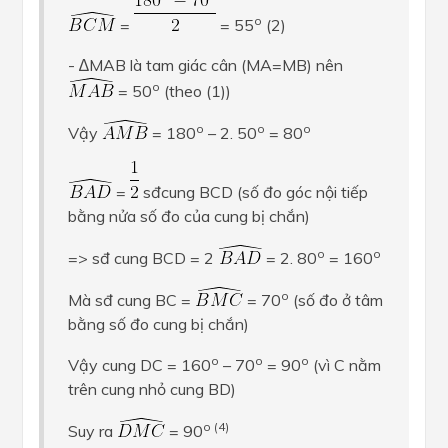
o
=
= 55
(2)
- ∆MAB là tam giác cân (MA=MB) nên
o
= 50
(theo (1))
o
o
o
Vậy
= 180
– 2. 50
= 80
=
sđcung BCD (số đo góc nội tiếp
bằng nửa số đo của cung bị chắn)
o
o
=> sđ cung BCD = 2
= 2. 80
= 160
o
Mà sđ cung BC =
= 70
(số đo ở tâm
bằng số đo cung bị chắn)
o
o
o
Vậy cung DC = 160
– 70
= 90
(vì C nằm
trên cung nhỏ cung BD)
o (4)
Suy ra
= 90