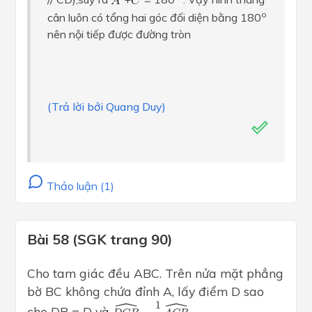
o
cân luôn có tổng hai góc đối diện bằng 180
nên nội tiếp được đường tròn
(Trả lời bởi Quang Duy)
Thảo luận (1)
Bài 58 (SGK trang 90)
Cho tam giác đều ABC. Trên nửa mặt phẳng
bờ BC không chứa đỉnh A, lấy điểm D sao
ˆ
ˆ
D
C
B
^
=
1
2
A
C
B
^
.
1
cho DB = D và