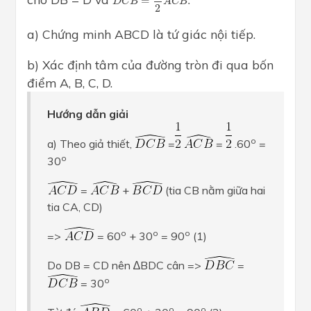
=
.
D
C
B
A
C
B
2
a) Chứng minh ABCD là tứ giác nội tiếp.
b) Xác định tâm của đường tròn đi qua bốn
điểm A, B, C, D.
Hướng dẫn giải
o
a) Theo giả thiết,
=
=
.60
=
o
30
=
+
(tia CB nằm giữa hai
tia CA, CD)
o
o
o
=>
= 60
+ 30
= 90
(1)
Do DB = CD nên ∆BDC cân =>
=
o
= 30
o
o
o