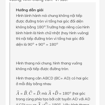
Hướng dẫn giải
Hình bình hành nói chung không nội tiếp
được đường tròn vì tổng hai góc đối diện
o
không bằng 180
.Trường hợp riêng của hình
bình hành là hình chữ nhật (hay hình vuông)
thì nội tiếp đường tròn vì tổng hai góc đối
o
o
o
diện là 90
+ 90
= 180
Hình thang nói chung, hình thang vuông
không nội tiếp được đường tròn.
Hình thang cân ABCD (BC= AD) có hai góc
ở mỗi đáy bằng nhau
o
=
,
=
; mà
+
= 180
(hai góc
trong cùng phía tạo bởi cát tuyến AD với AD
o
// CD),suy ra
+
= 180
. Vậy hình thang