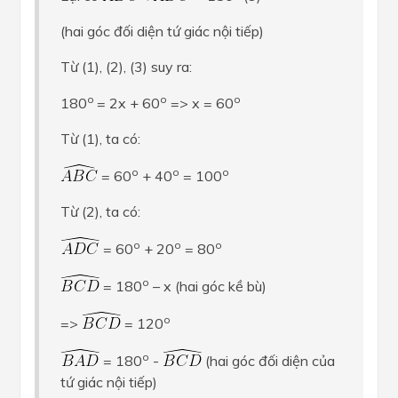
(hai góc đối diện tứ giác nội tiếp)
Từ (1), (2), (3) suy ra:
o
o
o
180
= 2x + 60
=> x = 60
Từ (1), ta có:
o
o
o
= 60
+ 40
= 100
Từ (2), ta có:
o
o
o
= 60
+ 20
= 80
o
= 180
– x (hai góc kề bù)
o
=>
= 120
o
= 180
-
(hai góc đối diện của
tứ giác nội tiếp)