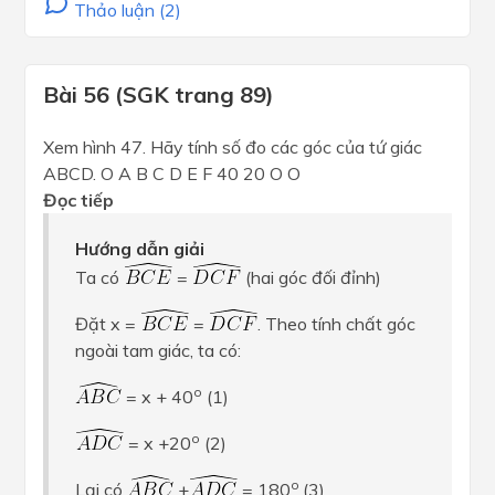
Thảo luận (2)
Bài 56 (SGK trang 89)
Xem hình 47. Hãy tính số đo các góc của tứ giác
ABCD. O A B C D E F 40 20 O O
Đọc tiếp
Hướng dẫn giải
Ta có
=
(hai góc đối đỉnh)
Đặt x =
=
. Theo tính chất góc
ngoài tam giác, ta có:
o
= x + 40
(1)
o
= x +20
(2)
o
Lại có
+
= 180
(3)