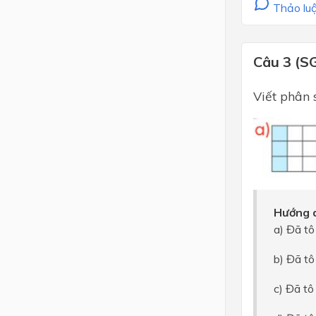
Thảo luậ
Câu 3 (S
Viết phân 
Hướng d
a) Đã t
b) Đã t
c) Đã t