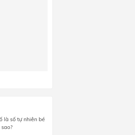
ố là số tự nhiên bé
i sao?