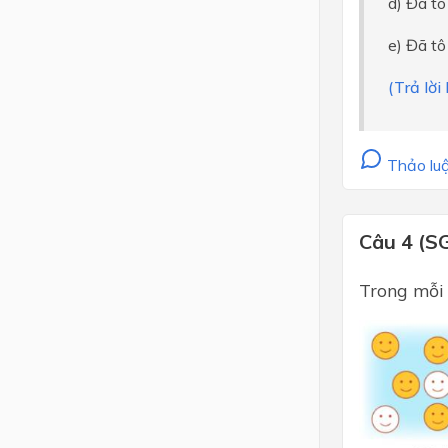
d) Đã t
e) Đã t
(Trả lờ
Thảo luậ
Câu 4 (S
Trong mỗi 