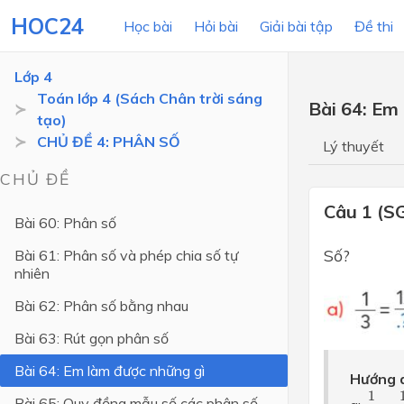
HOC24
Học bài
Hỏi bài
Giải bài tập
Đề thi
Lớp 4
Toán lớp 4 (Sách Chân trời sáng
Bài 64: Em
tạo)
LỚP HỌC
MÔN
CHỦ ĐỀ 4: PHÂN SỐ
Lý thuyết
Lớp 12
CHỦ ĐỀ
Lớp 11
Câu 1 (S
Bài 60: Phân số
Lớp 10
Số?
Bài 61: Phân số và phép chia số tự
nhiên
Lớp 9
Bài 62: Phân số bằng nhau
Lớp 8
Bài 63: Rút gọn phân số
Lớp 7
Bài 64: Em làm được những gì
Lớp 6
Hướng d
1
3
=
1
1
Bài 65: Quy đồng mẫu số các phân số
Lớp 5