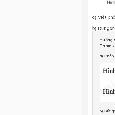
a) Viết ph
b) Rút gọn
Hướng d
Tham k
a) Phân 
b) Rút g