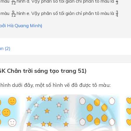
8
2
ô màu
hình d. Vậy phân số tối giản chỉ phần tô màu là
3
12
9
12
3
4
9
3
ô màu
hình e. Vậy phân số tối giản chỉ phần tô màu là
12
4
i bởi Hà Quang Minh)
n (2)
GK Chân trời sáng tạo trang 51)
hình dưới đây, một số hình vẽ đã được tô màu: