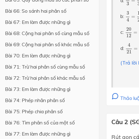
a:
=
3
Bài 66: So sánh hai phân số
Lớp 4
3
4
=
1
3
b:
=
4
Bài 67: Em làm được những gì
Lớp 3
20
12
20
c:
=
Bài 68: Cộng hai phân số cùng mẫu số
Lớp 2
12
4
21
=
Bài 69: Cộng hai phân số khác mẫu số
Lớp 1
4
d:
=
21
Bài 70: Em làm được những gì
(Trả lờ
Bài 71: Trừ hai phân số cùng mẫu số
Bài 72: Trừ hai phân số khác mẫu số
Bài 73: Em làm được những gì
Thảo luậ
Bài 74: Phép nhân phân số
Bài 75: Phép chia phân số
Câu 2 (S
Bài 76: Tìm phân số của một số
Bài 77: Em làm được những gì
Rút gọn cá