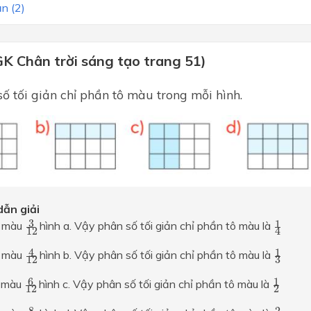
n (2)
GK Chân trời sáng tạo trang 51)
số tối giản chỉ phần tô màu trong mỗi hình.
ẫn giải
3
12
1
4
3
1
ô màu
hình a. Vậy phân số tối giản chỉ phần tô màu là
12
4
4
12
1
3
4
1
ô màu
hình b. Vậy phân số tối giản chỉ phần tô màu là
3
12
6
12
1
2
6
1
ô màu
hình c. Vậy phân số tối giản chỉ phần tô màu là
12
2
8
12
2
3