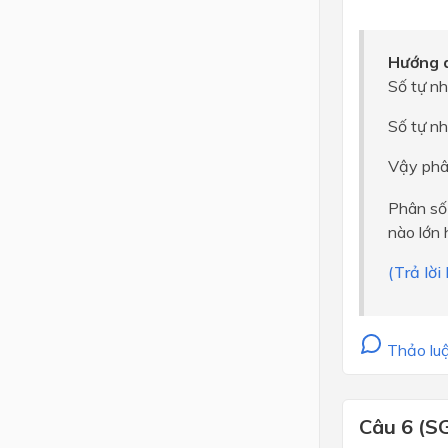
Hướng d
Số tự nh
Số tự nh
Vậy phâ
Phân số 
nào lớn 
(Trả lờ
Thảo luậ
Câu 6 (S