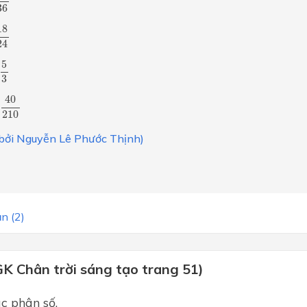
36
8
24
18
24
=
5
3
5
3
40
210
40
210
i bởi Nguyễn Lê Phước Thịnh)
n (2)
GK Chân trời sáng tạo trang 51)
c phân số.