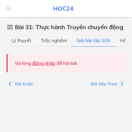
HOC24
Bài 31: Thực hành Truyền chuyển động
Lý thuyết
Trắc nghiệm
Giải bài tập SGK
Hỏi đ
Vui lòng
đăng nhập
để hỏi bài
Bài trước
Bài tiếp theo