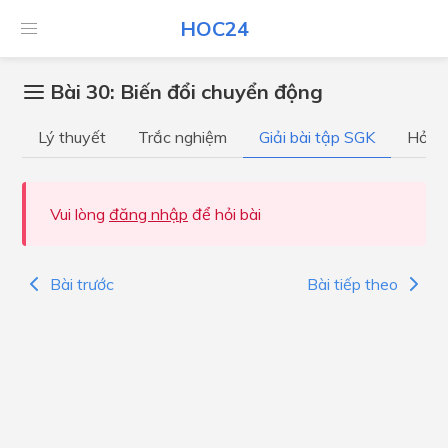
HOC24
Bài 30: Biến đổi chuyển động
Lý thuyết
Trắc nghiệm
Giải bài tập SGK
Hỏi đ
Vui lòng
đăng nhập
để hỏi bài
Bài trước
Bài tiếp theo