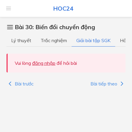
HOC24
Bài 30: Biến đổi chuyển động
Lý thuyết
Trắc nghiệm
Giải bài tập SGK
Hỏi đ
Vui lòng
đăng nhập
để hỏi bài
Bài trước
Bài tiếp theo