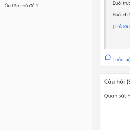
Buổi trư
Ôn tập chủ đề 1
Lớp 4
Buổi chi
Lớp 3
(Trả lời
Lớp 2
Lớp 1
Thảo luậ
Câu hỏi (
Quan sát H