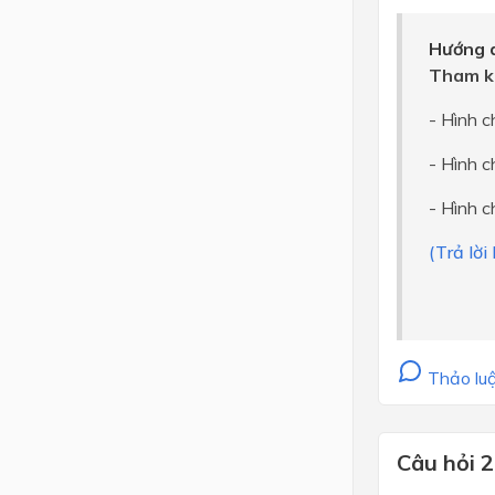
Hướng d
Tham k
- Hình c
- Hình c
- Hình c
(Trả lời
Thảo luậ
Câu hỏi 2