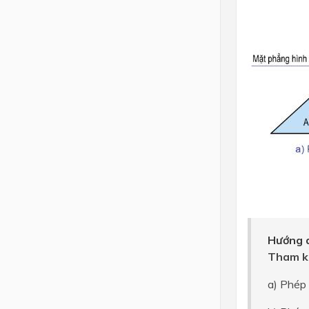
Hướng d
Tham k
a) Phép 