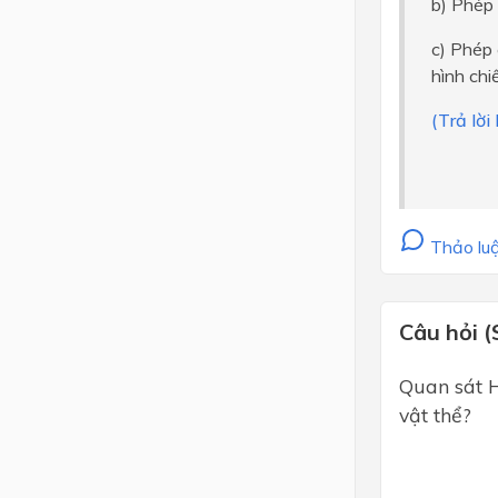
b) Phép 
c) Phép 
hình chi
(Trả lời
Thảo luậ
Câu hỏi (
Quan sát H
vật thể?