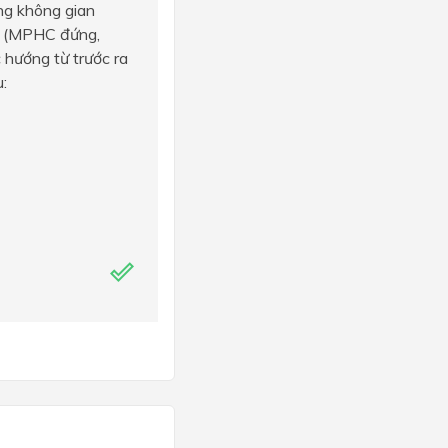
ng không gian
ột (MPHC đứng,
 hướng từ trước ra
: