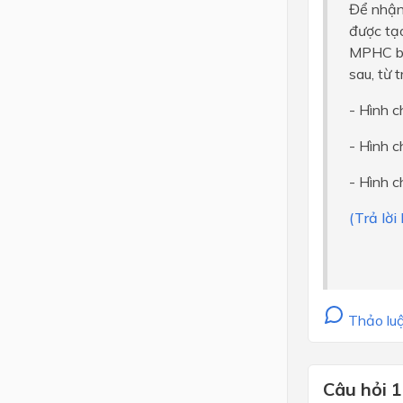
Để nhận 
được tạ
MPHC bằn
sau, từ 
- Hình c
- Hình c
- Hình c
(Trả lời
Thảo luậ
Câu hỏi 1