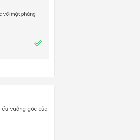
óc với mặt phảng
hiếu vuông góc của