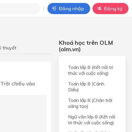
Đăng nhập
Đăng ký
i
ho câu hỏi của
Khoá học trên OLM
BÀI HỌC
ý thuyết
(olm.vn)
Toán lớp 8 (Kết nối tri
thức với cuộc sống)
Trời chiếu vào
Toán lớp 8 (Cánh
Diều)
Toán lớp 8 (Chân trời
sáng tạo)
Ngữ văn lớp 8 (Kết nối
tri thức với cuộc sống)