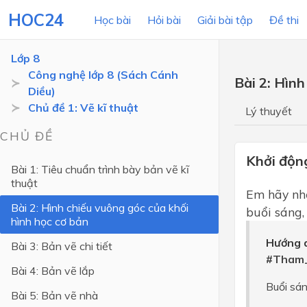
HOC24
Học bài
Hỏi bài
Giải bài tập
Đề thi
Lớp 8
Công nghệ lớp 8 (Sách Cánh
Bài 2: Hình
Diều)
LỚP HỌC
MÔN
Chủ đề 1: Vẽ kĩ thuật
Lý thuyết
Lớp 12
CHỦ ĐỀ
Lớp 11
Khởi độn
Bài 1: Tiêu chuẩn trình bày bản vẽ kĩ
thuật
Lớp 10
Em hãy nhậ
Bài 2: Hình chiếu vuông góc của khối
Lớp 9
buổi sáng,
hình học cơ bản
Lớp 8
Hướng d
Bài 3: Bản vẽ chi tiết
Lớp 7
#Tham_
Bài 4: Bản vẽ lắp
Lớp 6
Buổi sán
Bài 5: Bản vẽ nhà
Lớp 5