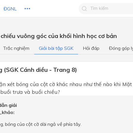
ĐGNL
Tìm kiếm câu trả lờ
 chiếu vuông góc của khối hình học cơ bản
Tìm kiếm câu trả lời c
 HỌC
CHỦ ĐỀ / CHƯƠNG
bạn
Trắc nghiệm
Giải bài tập SGK
Hỏi đáp
Đóng góp l
g (SGK Cánh diều - Trang 8)
n xét bóng của cột cờ khác nhau như thế nào khi Mặt 
 buổi trưa và buổi chiều?
ẫn giải
khảo:
g, bóng của cột cờ dài ngả về phía tây.