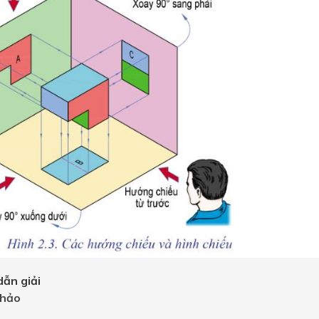
ẫn giải
hảo