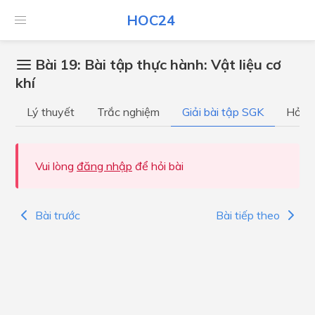
HOC24
Bài 19: Bài tập thực hành: Vật liệu cơ
khí
Lý thuyết
Trắc nghiệm
Giải bài tập SGK
Hỏi đ
Vui lòng
đăng nhập
để hỏi bài
Bài trước
Bài tiếp theo