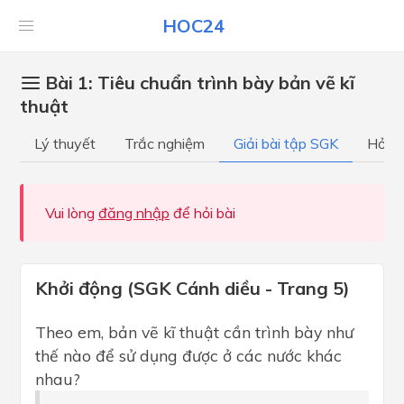
HOC24
Bài 1: Tiêu chuẩn trình bày bản vẽ kĩ
thuật
Lý thuyết
Trắc nghiệm
Giải bài tập SGK
Hỏi đ
Vui lòng
đăng nhập
để hỏi bài
Khởi động (SGK Cánh diều - Trang 5)
Theo em, bản vẽ kĩ thuật cần trình bày như
thế nào để sử dụng được ở các nước khác
nhau?