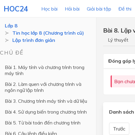
HOC24
Học bài
Hỏi bài
Giải bài tập
Đề thi
Lớp 8
Bài 8. Lặp 
Tin học lớp 8 (Chương trình cũ)
Lý thuyết
Lập trình đơn giản
LỚP HỌC
MÔN
CHỦ ĐỀ
Lớp 12
Đóng góp l
Bài 1. Máy tính và chương trình trong
Lớp 11
máy tính
Lớp 10
Bạn chưa
Bài 2. Làm quen với chương trình và
ngôn ngữ lập trình
Lớp 9
Bài 3. Chương trình máy tính và dữ liệu
Lớp 8
Bài 4. Sử dụng biến trong chương trình
Danh sách 
Lớp 7
Bài 5. Từ bài toán đến chương trình
Lớp 6
Trước
Bài 6. Câu lệnh điều kiện
Lớp 5