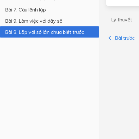
Bài 7. Câu lênh lặp
Lớp 4
Lý thuyết
Bài 9. Làm việc với dãy số
Lớp 3
Bài 8. Lặp với số lần chưa biết trước
Lớp 2
Bài trước
Lớp 1