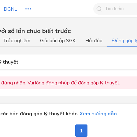
ĐGNL
với số lần chưa biết trước
Tìm kiếm câu 
Trắc nghiệm
Giải bài tập SGK
Hỏi đáp
Đóng góp l
Tìm kiếm câu tr
 HỌC
CHỦ ĐỀ / CHƯƠNG
bạn
ý thuyết
 đăng nhập. Vui lòng
đăng nhập
để đóng góp lý thuyết.
các bản đóng góp lý thuyết khác.
Xem hướng dẫn
1