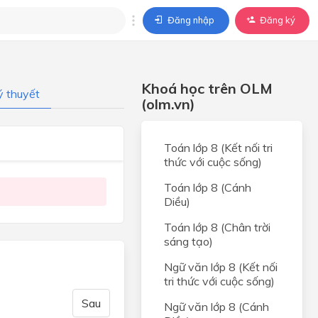
Đăng nhập
Đăng ký
trả lời
Khoá học trên OLM
ý thuyết
ả lời cho câu hỏi của
(olm.vn)
BÀI HỌC
Toán lớp 8 (Kết nối tri
thức với cuộc sống)
Toán lớp 8 (Cánh
Diều)
Toán lớp 8 (Chân trời
sáng tạo)
Ngữ văn lớp 8 (Kết nối
tri thức với cuộc sống)
Sau
Ngữ văn lớp 8 (Cánh