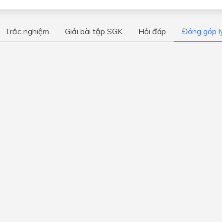
Trắc nghiệm
Giải bài tập SGK
Hỏi đáp
Đóng góp l