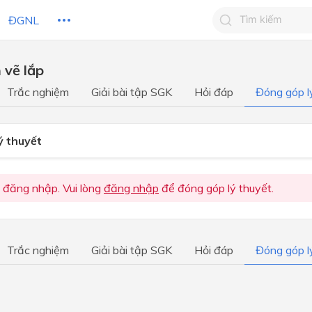
ĐGNL
 vẽ lắp
Tìm kiếm câu 
Trắc nghiệm
Giải bài tập SGK
Hỏi đáp
Đóng góp l
Tìm kiếm câu tr
 HỌC
CHỦ ĐỀ / CHƯƠNG
bạn
ý thuyết
 đăng nhập. Vui lòng
đăng nhập
để đóng góp lý thuyết.
Trắc nghiệm
Giải bài tập SGK
Hỏi đáp
Đóng góp l