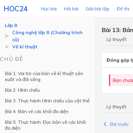
HOC24
Học bài
Hỏi bài
Giải bài tập
Đề thi
Lớp 8
Bài 13: Bản
Công nghệ lớp 8 (Chương trình
Lý thuyết
cũ)
LỚP HỌC
MÔN
Vẽ kĩ thuật
Lớp 12
CHỦ ĐỀ
Đóng góp l
Lớp 11
Bài 1: Vai trò của bản vẽ kĩ thuật sản
xuất và đời sống
Lớp 10
Bạn chưa
Bài 2: Hình chiếu
Lớp 9
Bài 3: Thực hành Hình chiếu của vật thể
Lớp 8
Lý thuyết
Bài 4: Bản vẽ các khối đa diện
Lớp 7
Bài 5: Thực hành: Đọc bản vẽ các khối
Lớp 6
Bài trước
đa diện
Lớp 5