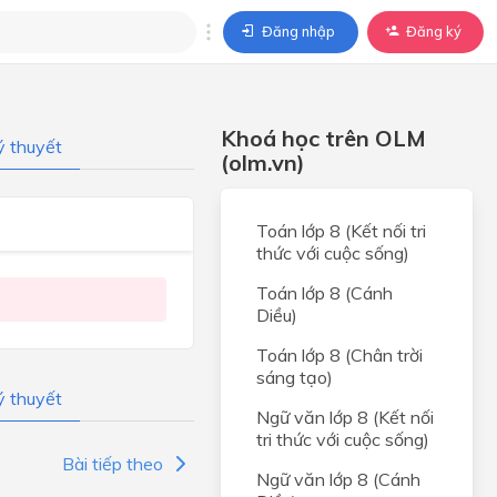
Đăng nhập
Đăng ký
trả lời
Khoá học trên OLM
ý thuyết
ả lời cho câu hỏi của
(olm.vn)
BÀI HỌC
Toán lớp 8 (Kết nối tri
thức với cuộc sống)
Toán lớp 8 (Cánh
Diều)
Toán lớp 8 (Chân trời
sáng tạo)
ý thuyết
Ngữ văn lớp 8 (Kết nối
tri thức với cuộc sống)
Bài tiếp theo
Ngữ văn lớp 8 (Cánh