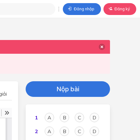
Đăng nhập
Đăng ký
trả lời
ả lời cho câu hỏi của
BÀI HỌC
Nộp bài
iải
1
A
B
C
D
2
A
B
C
D