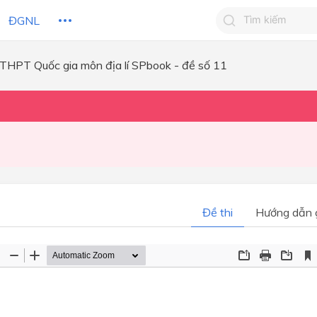
ĐGNL
 THPT Quốc gia môn địa lí SPbook - đề số 11
Tìm kiếm câu 
Tìm kiếm câu tr
 HỌC
CHỦ ĐỀ / CHƯƠNG
bạn
Đề thi
Hướng dẫn g