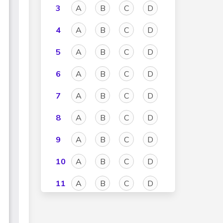
3
A
B
C
D
4
A
B
C
D
5
A
B
C
D
6
A
B
C
D
7
A
B
C
D
8
A
B
C
D
9
A
B
C
D
10
A
B
C
D
11
A
B
C
D
12
A
B
C
D