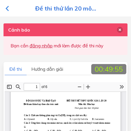
Đề thi thử lần 20 mô...
Cảnh báo
Bạn cần
đăng nhập
mới làm được đề thi này
00:49:55
Đề thi
Hướng dẫn giải