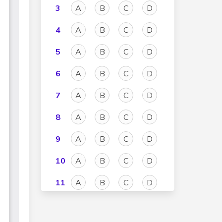
3
A
B
C
D
4
A
B
C
D
5
A
B
C
D
6
A
B
C
D
7
A
B
C
D
8
A
B
C
D
9
A
B
C
D
10
A
B
C
D
11
A
B
C
D
12
A
B
C
D