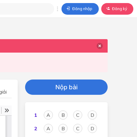
Đăng nhập
Đăng ký
trả lời
ả lời cho câu hỏi của
BÀI HỌC
Nộp bài
iải
1
A
B
C
D
2
A
B
C
D