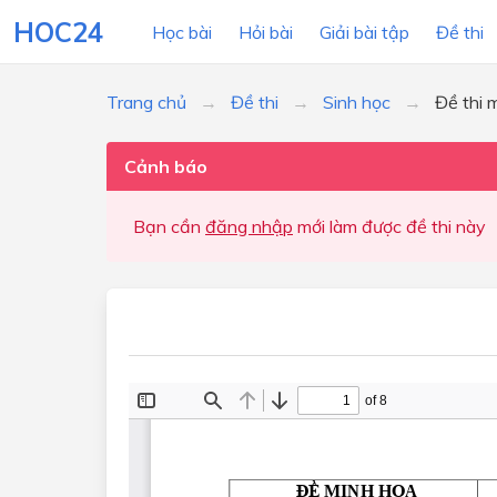
HOC24
Học bài
Hỏi bài
Giải bài tập
Đề thi
Trang chủ
Đề thi
Sinh học
Đề thi 
LỚP HỌC
MÔN
Cảnh báo
Lớp 12
Bạn cần
đăng nhập
mới làm được đề thi này
Lớp 11
Lớp 10
Lớp 9
Lớp 8
Lớp 7
Lớp 6
Lớp 5