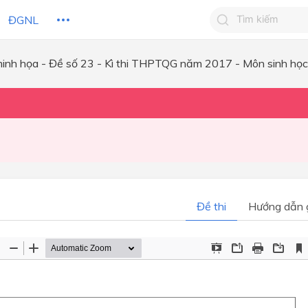
ĐGNL
minh họa - Đề số 23 - Kì thi THPTQG năm 2017 - Môn sinh học
Tìm kiếm câu 
Tìm kiếm câu tr
 HỌC
CHỦ ĐỀ / CHƯƠNG
bạn
Đề thi
Hướng dẫn g