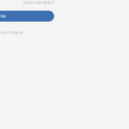
Quên mật khẩu?
hập
khoản? Đăng ký