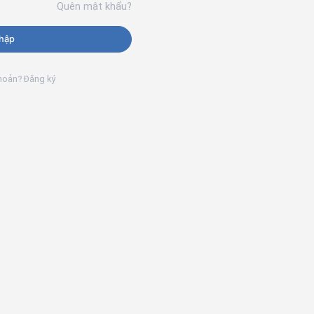
Quên mật khẩu?
hập
khoản? Đăng ký