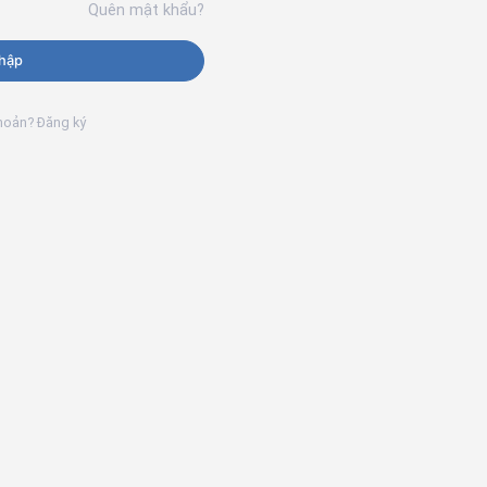
Quên mật khẩu?
hập
khoản? Đăng ký