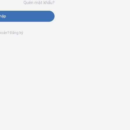
Quên mật khẩu?
hập
khoản? Đăng ký