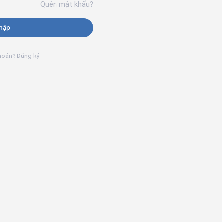
Quên mật khẩu?
hập
khoản? Đăng ký