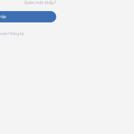
Quên mật khẩu?
hập
khoản? Đăng ký